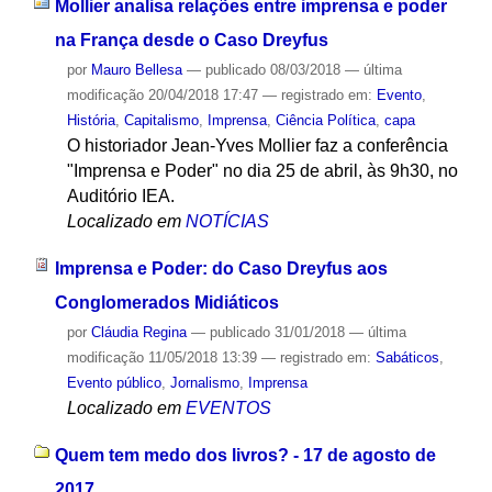
Mollier analisa relações entre imprensa e poder
na França desde o Caso Dreyfus
por
Mauro Bellesa
—
publicado
08/03/2018
—
última
modificação
20/04/2018 17:47
— registrado em:
Evento
,
História
,
Capitalismo
,
Imprensa
,
Ciência Política
,
capa
O historiador Jean-Yves Mollier faz a conferência
"Imprensa e Poder" no dia 25 de abril, às 9h30, no
Auditório IEA.
Localizado em
NOTÍCIAS
Imprensa e Poder: do Caso Dreyfus aos
Conglomerados Midiáticos
por
Cláudia Regina
—
publicado
31/01/2018
—
última
modificação
11/05/2018 13:39
— registrado em:
Sabáticos
,
Evento público
,
Jornalismo
,
Imprensa
Localizado em
EVENTOS
Quem tem medo dos livros? - 17 de agosto de
2017