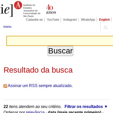
Ir
Ferramentas
Seções
para
Pessoais
o
conteúdo.
|
Cadastre-se
YouTube
Instagram
WhatsApp
English
Ir
para
menu
a
navegação
Resultado da busca
Assinar um RSS sempre atualizado.
22
itens atendem ao seu critério.
Filtrar os resultados
Ordenar por
relevância
·
data (mais recente primeiro)
·