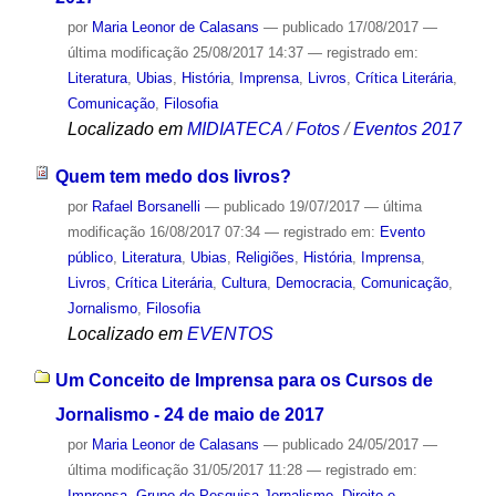
por
Maria Leonor de Calasans
—
publicado
17/08/2017
—
última modificação
25/08/2017 14:37
— registrado em:
Literatura
,
Ubias
,
História
,
Imprensa
,
Livros
,
Crítica Literária
,
Comunicação
,
Filosofia
Localizado em
MIDIATECA
/
Fotos
/
Eventos 2017
Quem tem medo dos livros?
por
Rafael Borsanelli
—
publicado
19/07/2017
—
última
modificação
16/08/2017 07:34
— registrado em:
Evento
público
,
Literatura
,
Ubias
,
Religiões
,
História
,
Imprensa
,
Livros
,
Crítica Literária
,
Cultura
,
Democracia
,
Comunicação
,
Jornalismo
,
Filosofia
Localizado em
EVENTOS
Um Conceito de Imprensa para os Cursos de
Jornalismo - 24 de maio de 2017
por
Maria Leonor de Calasans
—
publicado
24/05/2017
—
última modificação
31/05/2017 11:28
— registrado em:
Imprensa
,
Grupo de Pesquisa Jornalismo, Direito e