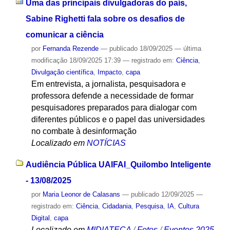
Uma das principais divulgadoras do país,
Sabine Righetti fala sobre os desafios de
comunicar a ciência
por
Fernanda Rezende
—
publicado
18/09/2025
—
última
modificação
18/09/2025 17:39
— registrado em:
Ciência
,
Divulgação científica
,
Impacto
,
capa
Em entrevista, a jornalista, pesquisadora e
professora defende a necessidade de formar
pesquisadores preparados para dialogar com
diferentes públicos e o papel das universidades
no combate à desinformação
Localizado em
NOTÍCIAS
Audiência Pública UAIFAI_Quilombo Inteligente
- 13/08/2025
por
Maria Leonor de Calasans
—
publicado
12/09/2025
—
registrado em:
Ciência
,
Cidadania
,
Pesquisa
,
IA
,
Cultura
Digital
,
capa
Localizado em
MIDIATECA
/
Fotos
/
Eventos 2025