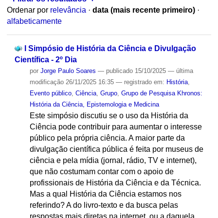
Ordenar por
relevância
·
data (mais recente primeiro)
·
alfabeticamente
I Simpósio de História da Ciência e Divulgação
Científica - 2º Dia
por
Jorge Paulo Soares
—
publicado
15/10/2025
—
última
modificação
26/11/2025 16:35
— registrado em:
História
,
Evento público
,
Ciência
,
Grupo
,
Grupo de Pesquisa Khronos:
História da Ciência, Epistemologia e Medicina
Este simpósio discutiu se o uso da História da
Ciência pode contribuir para aumentar o interesse
público pela própria ciência. A maior parte da
divulgação científica pública é feita por museus de
ciência e pela mídia (jornal, rádio, TV e internet),
que não costumam contar com o apoio de
profissionais de História da Ciência e da Técnica.
Mas a qual História da Ciência estamos nos
referindo? A do livro-texto e da busca pelas
respostas mais diretas na internet, ou a daquela