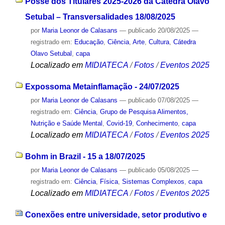
Posse dos Titulares 2025-2026 da Cátedra Olavo
Setubal – Transversalidades 18/08/2025
por
Maria Leonor de Calasans
—
publicado
20/08/2025
—
registrado em:
Educação
,
Ciência
,
Arte
,
Cultura
,
Cátedra
Olavo Setubal
,
capa
Localizado em
MIDIATECA
/
Fotos
/
Eventos 2025
Expossoma Metainflamação - 24/07/2025
por
Maria Leonor de Calasans
—
publicado
07/08/2025
—
registrado em:
Ciência
,
Grupo de Pesquisa Alimentos,
Nutrição e Saúde Mental
,
Covid-19
,
Conhecimento
,
capa
Localizado em
MIDIATECA
/
Fotos
/
Eventos 2025
Bohm in Brazil - 15 a 18/07/2025
por
Maria Leonor de Calasans
—
publicado
05/08/2025
—
registrado em:
Ciência
,
Física
,
Sistemas Complexos
,
capa
Localizado em
MIDIATECA
/
Fotos
/
Eventos 2025
Conexões entre universidade, setor produtivo e