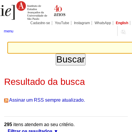
Ir
Ferramentas
Seções
para
Pessoais
o
conteúdo.
|
Cadastre-se
YouTube
Instagram
WhatsApp
English
Ir
para
menu
a
navegação
Resultado da busca
Assinar um RSS sempre atualizado.
295
itens atendem ao seu critério.
Filtrar os resultados