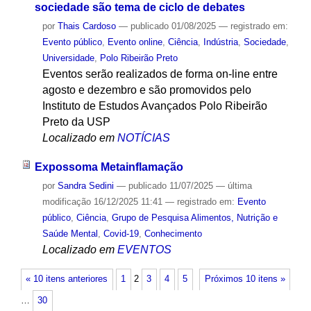
sociedade são tema de ciclo de debates
por
Thais Cardoso
—
publicado
01/08/2025
— registrado em:
Evento público
,
Evento online
,
Ciência
,
Indústria
,
Sociedade
,
Universidade
,
Polo Ribeirão Preto
Eventos serão realizados de forma on-line entre
agosto e dezembro e são promovidos pelo
Instituto de Estudos Avançados Polo Ribeirão
Preto da USP
Localizado em
NOTÍCIAS
Expossoma Metainflamação
por
Sandra Sedini
—
publicado
11/07/2025
—
última
modificação
16/12/2025 11:41
— registrado em:
Evento
público
,
Ciência
,
Grupo de Pesquisa Alimentos, Nutrição e
Saúde Mental
,
Covid-19
,
Conhecimento
Localizado em
EVENTOS
« 10 itens anteriores
1
2
3
4
5
Próximos 10 itens »
…
30