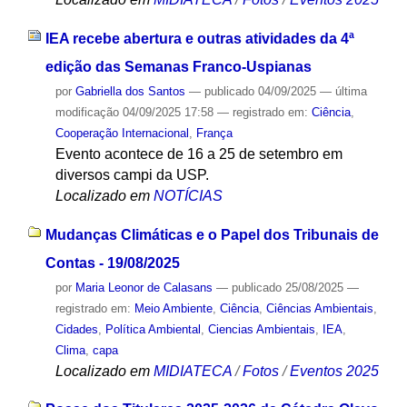
IEA recebe abertura e outras atividades da 4ª
edição das Semanas Franco-Uspianas
por
Gabriella dos Santos
—
publicado
04/09/2025
—
última
modificação
04/09/2025 17:58
— registrado em:
Ciência
,
Cooperação Internacional
,
França
Evento acontece de 16 a 25 de setembro em
diversos campi da USP.
Localizado em
NOTÍCIAS
Mudanças Climáticas e o Papel dos Tribunais de
Contas - 19/08/2025
por
Maria Leonor de Calasans
—
publicado
25/08/2025
—
registrado em:
Meio Ambiente
,
Ciência
,
Ciências Ambientais
,
Cidades
,
Política Ambiental
,
Ciencias Ambientais
,
IEA
,
Clima
,
capa
Localizado em
MIDIATECA
/
Fotos
/
Eventos 2025