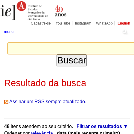
Ir
Ferramentas
Seções
para
Pessoais
o
conteúdo.
|
Cadastre-se
YouTube
Instagram
WhatsApp
English
Ir
para
menu
a
navegação
Resultado da busca
Assinar um RSS sempre atualizado.
48
itens atendem ao seu critério.
Filtrar os resultados
Ordenar por
relevância
·
data (mais recente primeiro)
·