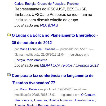
Carlos
,
Energia
,
Grupos de Pesquisa
,
Petróleo
Representantes do IFSC-USP, EESC-USP,
Embrapa, UFSCar e Petrobrás se reuniram no
Instituto para discutir criação do grupo
Localizado em
NOTÍCIAS
O Lugar da Eólica no Planejamento Energético -
30 de outubro de 2012
por
Maria Leonor de Calasans
—
publicado
22/05/2013
—
última modificação
21/08/2013 11:04
— registrado em:
Energia
,
Meio Ambiente
Localizado em
MIDIATECA
/
Fotos
/
Eventos 2012
Comparato faz conferência no lançamento de
'Estudos Avançados' 77
por
Mauro Bellesa
—
publicado
19/04/2013
—
última
modificação
02/06/2015 18:01
— registrado em:
O Comum
,
Neurociência
,
Literatura
,
Direitos humanos
,
Transformação
,
Energia
,
Revista Estudos Avançados