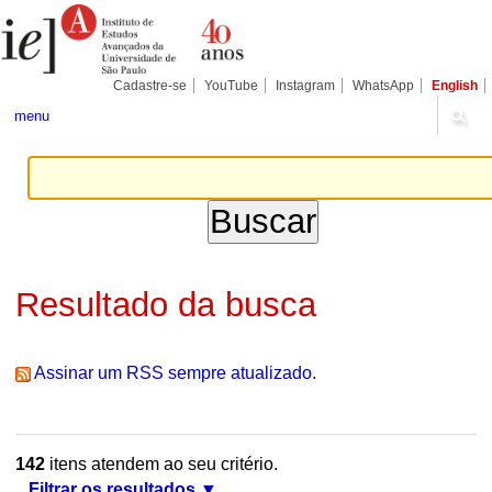
Ir
Ferramentas
Seções
para
Pessoais
o
conteúdo.
|
Cadastre-se
YouTube
Instagram
WhatsApp
English
Ir
para
menu
a
navegação
Resultado da busca
Assinar um RSS sempre atualizado.
142
itens atendem ao seu critério.
Filtrar os resultados