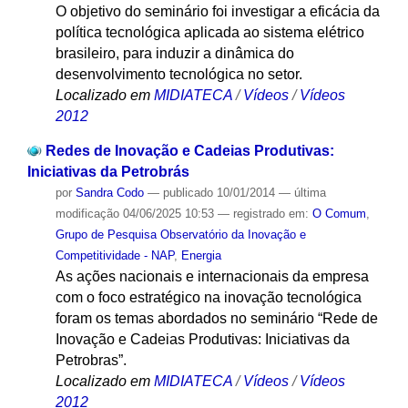
O objetivo do seminário foi investigar a eficácia da
política tecnológica aplicada ao sistema elétrico
brasileiro, para induzir a dinâmica do
desenvolvimento tecnológica no setor.
Localizado em
MIDIATECA
/
Vídeos
/
Vídeos
2012
Redes de Inovação e Cadeias Produtivas:
Iniciativas da Petrobrás
por
Sandra Codo
—
publicado
10/01/2014
—
última
modificação
04/06/2025 10:53
— registrado em:
O Comum
,
Grupo de Pesquisa Observatório da Inovação e
Competitividade - NAP
,
Energia
As ações nacionais e internacionais da empresa
com o foco estratégico na inovação tecnológica
foram os temas abordados no seminário “Rede de
Inovação e Cadeias Produtivas: Iniciativas da
Petrobras”.
Localizado em
MIDIATECA
/
Vídeos
/
Vídeos
2012