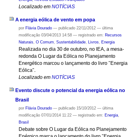
Localizado em
NOTÍCIAS
A energia eólica de vento em popa
por
Flávia Dourado
—
publicado
22/11/2012
—
última
modificação
03/04/2013 14:58
— registrado em:
Recursos
Naturais
,
O Comum
,
Sustentabilidade
,
Livros
,
Energia
Realizada no dia 30 de outubro, no IEA, a mesa-
redonda O Lugar da Eólica no Planejamento
Energético marcou o lançamento do livro "Energia
Eólica".
Localizado em
NOTÍCIAS
Evento discute o potencial da energia eólica no
Brasil
por
Flávia Dourado
—
publicado
15/10/2012
—
última
modificação
07/01/2014 11:22
— registrado em:
Energia
,
Brasil
Debate sobre O Lugar da Eólica no Planejamento
Enérgico marca o lançamento do livro "Energia