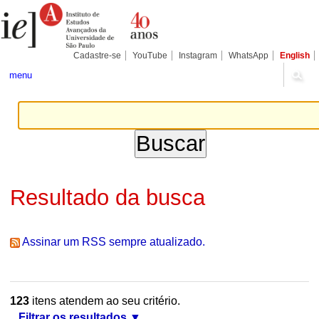
Ir
Ferramentas
Seções
para
Pessoais
o
conteúdo.
|
Cadastre-se
YouTube
Instagram
WhatsApp
English
Ir
para
menu
a
navegação
Resultado da busca
Assinar um RSS sempre atualizado.
123
itens atendem ao seu critério.
Filtrar os resultados