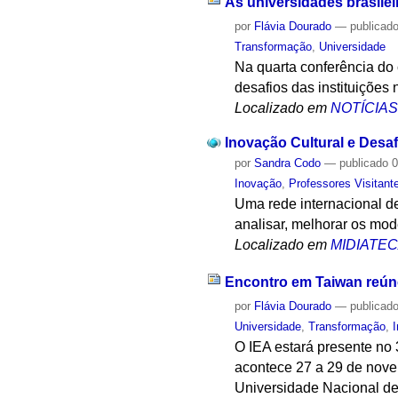
As universidades brasilei
por
Flávia Dourado
—
publicad
Transformação
,
Universidade
Na quarta conferência do 
desafios das instituições
Localizado em
NOTÍCIA
Inovação Cultural e Desa
por
Sandra Codo
—
publicado
0
Inovação
,
Professores Visitant
Uma rede internacional d
analisar, melhorar os mod
Localizado em
MIDIATE
Encontro em Taiwan reúne
por
Flávia Dourado
—
publicad
Universidade
,
Transformação
,
I
O IEA estará presente no 
acontece 27 a 29 de nove
Universidade Nacional de