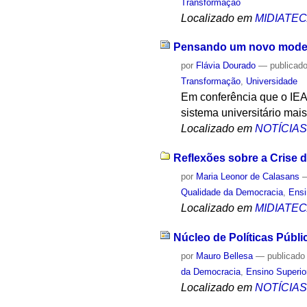
Transformação
Localizado em
MIDIATE
Pensando um novo model
por
Flávia Dourado
—
publicad
Transformação
,
Universidade
Em conferência que o IEA 
sistema universitário ma
Localizado em
NOTÍCIA
Reflexões sobre a Crise 
por
Maria Leonor de Calasans
Qualidade da Democracia
,
Ensi
Localizado em
MIDIATE
Núcleo de Políticas Públi
por
Mauro Bellesa
—
publicado
da Democracia
,
Ensino Superio
Localizado em
NOTÍCIA