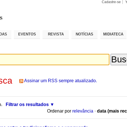
Cadastre-se
Busca
Busca
Avançad
OAS
EVENTOS
REVISTA
NOTÍCIAS
MIDIATECA
sca
Assinar um RSS sempre atualizado.
o.
Filtrar os resultados
Ordenar por
relevância
·
data (mais rec