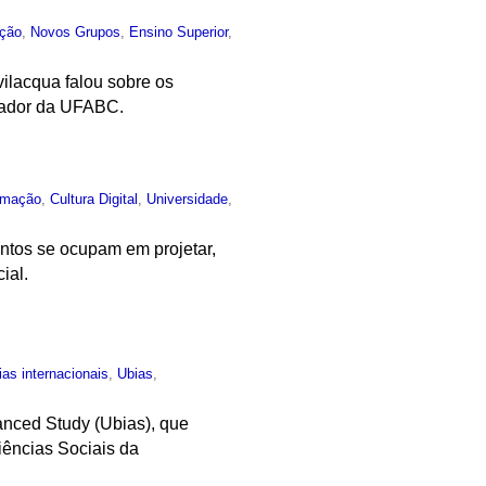
ção
,
Novos Grupos
,
Ensino Superior
,
vilacqua falou sobre os
ovador da UFABC.
rmação
,
Cultura Digital
,
Universidade
,
untos se ocupam em projetar,
ial.
ias internacionais
,
Ubias
,
vanced Study (Ubias), que
ências Sociais da