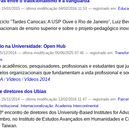
ras entre o tradicionalismo e a vanguarda
o
15/01/2015
—
última modificação
04/02/2016 11:53
— registrado em:
Educa
ciclo "Tardes Cariocas: A USP Ouve o Rio de Janeiro", Luiz Be
 nacionais de ensino superior e sobre o projeto-pedagógico in
S
fio na Universidade: Open Hub
5/12/2014
—
última modificação
05/06/2025 07:46
— registrado em:
Transfo
es
e acadêmicos, pesquisadores, profissionais e estudantes que j
elos organizacionais que fundamentam a vida profissional e soc
CA
/
Vídeos
/
Vídeos 2014
 diretores dos Ubias
o
25/11/2014
—
última modificação
12/02/2016 11:47
— registrado em:
Parcer
nstitucional
,
Internacionalização
,
Academia Intercontinental
3º encontro de diretores dos University-Based Institutes for Ad
mbro, no Instituto de Estudos Avançados em Humanidades e Ci
 Taiwan.