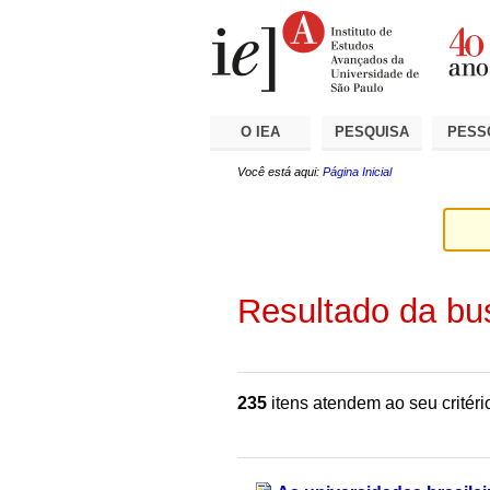
Ir
Ferramentas
Seções
para
Pessoais
o
conteúdo.
|
Ir
para
a
O IEA
PESQUISA
PESS
navegação
Você está aqui:
Página Inicial
Resultado da bu
235
itens atendem ao seu critéri