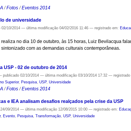
CA
/
Fotos
/
Eventos 2014
o de universidade
o
02/10/2014
—
última modificação
04/02/2016 11:46
— registrado em:
Educa
realiza no dia 10 de outubro, às 15 horas, Luiz Bevilacqua fal
is sintonizado com as demandas culturais contemporâneas.
S
da USP - 02 de outubro de 2014
—
publicado
02/10/2014
—
última modificação
03/10/2014 17:32
— registrad
no Superior
,
Pesquisa
,
USP
,
Universidade
CA
/
Fotos
/
Eventos 2014
cas e IEA analisam desafios realçados pela crise da USP
24/09/2014
—
última modificação
12/08/2015 10:00
— registrado em:
Educa
r
,
Evento
,
Pesquisa
,
Transformação
,
USP
,
Universidade
S