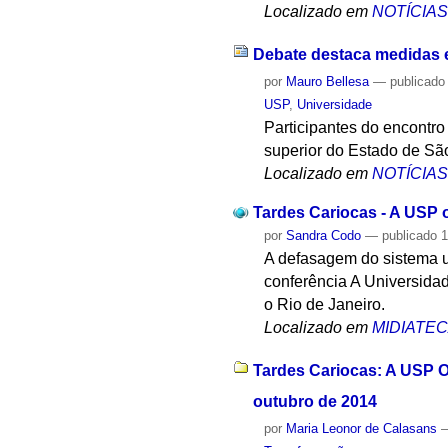
Localizado em
NOTÍCIA
Debate destaca medidas e
por
Mauro Bellesa
—
publicado
USP
,
Universidade
Participantes do encontro
superior do Estado de Sã
Localizado em
NOTÍCIA
Tardes Cariocas - A USP o
por
Sandra Codo
—
publicado
1
A defasagem do sistema u
conferência A Universida
o Rio de Janeiro.
Localizado em
MIDIATE
Tardes Cariocas: A USP O
outubro de 2014
por
Maria Leonor de Calasans