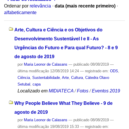
Ordenar por
relevância
·
data (mais recente primeiro)
·
alfabeticamente
Arte, Cultura e Ciência e os Objetivos do
Desenvolvimento Sustentável I e II - As
Urgências do Futuro e Para qual Futuro? - 8 e 9
de agosto de 2019
por
Maria Leonor de Calasans
—
publicado
08/08/2019
—
última modificação
12/08/2019 14:24
— registrado em:
ODS
,
Ciência
,
Sustentabilidade
,
Arte
,
Cultura
,
Cátedra Olavo
Setubal
,
capa
Localizado em
MIDIATECA
/
Fotos
/
Eventos 2019
Why People Believe What They Believe - 9 de
agosto de 2019
por
Maria Leonor de Calasans
—
publicado
08/08/2019
—
última modificação
19/08/2019 15:33
— registrado em: