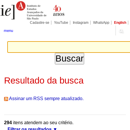
Ir
Ferramentas
Seções
para
Pessoais
o
conteúdo.
|
Cadastre-se
YouTube
Instagram
WhatsApp
English
Ir
para
menu
a
navegação
Resultado da busca
Assinar um RSS sempre atualizado.
294
itens atendem ao seu critério.
Filtrar os resultados