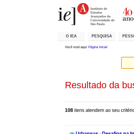
Ir
Ferramentas
Seções
para
Pessoais
o
conteúdo.
|
Ir
para
a
O IEA
PESQUISA
PESS
navegação
Você está aqui:
Página Inicial
Resultado da bu
108
itens atendem ao seu critéri
Urbansus - Desafios na I