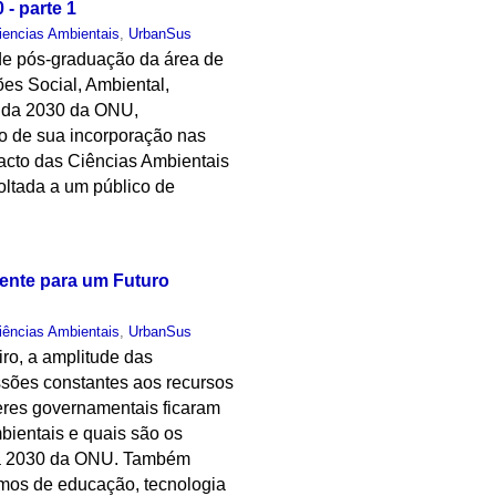
- parte 1
iencias Ambientais
,
UrbanSus
s de pós-graduação da área de
ões Social, Ambiental,
enda 2030 da ONU,
so de sua incorporação nas
pacto das Ciências Ambientais
oltada a um público de
sente para um Futuro
iências Ambientais
,
UrbanSus
ro, a amplitude das
essões constantes aos recursos
deres governamentais ficaram
mbientais e quais são os
da 2030 da ONU. Também
rmos de educação, tecnologia