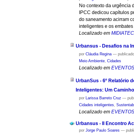
No contexto da urgência d
IPCC dedicou capítulos pr
do saneamento acirram co
inteligentes e os embate
Localizado em
MIDIATE
Urbansus - Desafios na I
por
Cláudia Regina
—
publicad
Meio Ambiente
,
Cidades
Localizado em
EVENTO
UrbanSus - 6º Relatório 
Inteligentes: Um Caminho
por
Larissa Barreto Cruz
—
pub
Cidades inteligentes
,
Sustentab
Localizado em
EVENTO
Urbansus - II Encontro A
por
Jorge Paulo Soares
—
publ