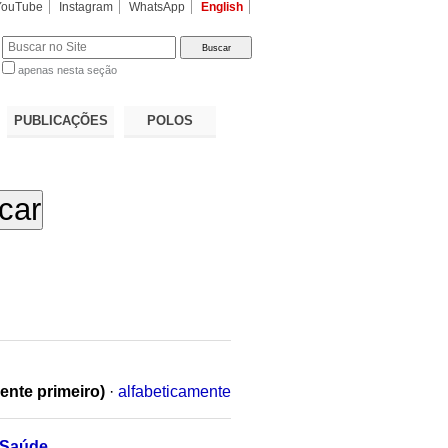
YouTube
Instagram
WhatsApp
English
apenas nesta seção
a…
PUBLICAÇÕES
POLOS
ente primeiro)
·
alfabeticamente
 Saúde