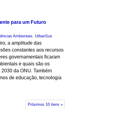
sente para um Futuro
iências Ambientais
,
UrbanSus
ro, a amplitude das
essões constantes aos recursos
deres governamentais ficaram
mbientais e quais são os
da 2030 da ONU. Também
rmos de educação, tecnologia
Próximos 10 itens »