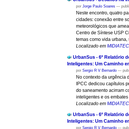
por
Jorge Paulo Soares
—
publ
Neste encontro, quatro p
cidades: conexão entre s
meteorológicos que ameaç
Centro de Síntese USP Cid
temas como vida urbana, 
Localizado em
MIDIATE
UrbanSus - 6º Relatório 
Inteligentes: Um Caminho en
por
Sergio R V Bernardo
—
pub
No contexto da urgência d
IPCC dedicou capítulos pr
do saneamento acirram co
inteligentes e os embate
Localizado em
MIDIATE
UrbanSus - 6º Relatório 
Inteligentes: Um Caminho en
por
Sergio R V Bernardo
—
pub