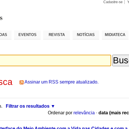
Cadastre-se
Busca
Busca
Avançad
OAS
EVENTOS
REVISTA
NOTÍCIAS
MIDIATECA
sca
Assinar um RSS sempre atualizado.
o.
Filtrar os resultados
Ordenar por
relevância
·
data (mais rec
nterface do Meio Ambiente com a Vida nas Cidades e com a