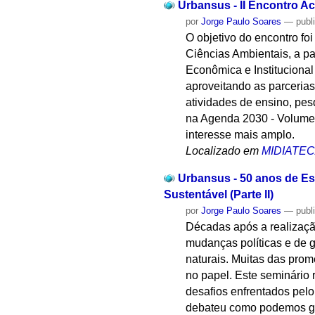
Urbansus - II Encontro A
por
Jorge Paulo Soares
—
publ
O objetivo do encontro fo
Ciências Ambientais, a pa
Econômica e Instituciona
aproveitando as parcerias
atividades de ensino, pes
na Agenda 2030 - Volume 2
interesse mais amplo.
Localizado em
MIDIATE
Urbansus - 50 anos de Es
Sustentável (Parte lI)
por
Jorge Paulo Soares
—
publ
Décadas após a realizaçã
mudanças políticas e de g
naturais. Muitas das prom
no papel. Este seminário 
desafios enfrentados pe
debateu como podemos gar