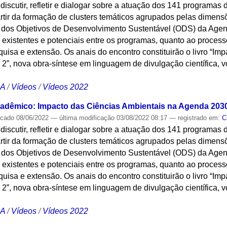
i discutir, refletir e dialogar sobre a atuação dos 141 programa
rtir da formação de clusters temáticos agrupados pelas dimens
l dos Objetivos de Desenvolvimento Sustentável (ODS) da Ag
 existentes e potenciais entre os programas, quanto ao proces
quisa e extensão. Os anais do encontro constituirão o livro “Im
”, nova obra-síntese em linguagem de divulgação científica, v
CA
/
Vídeos
/
Vídeos 2022
cadêmico: Impacto das Ciências Ambientais na Agenda 2030 
icado
08/06/2022
—
última modificação
03/08/2022 08:17
— registrado em:
C
i discutir, refletir e dialogar sobre a atuação dos 141 programa
rtir da formação de clusters temáticos agrupados pelas dimens
l dos Objetivos de Desenvolvimento Sustentável (ODS) da Ag
 existentes e potenciais entre os programas, quanto ao proces
quisa e extensão. Os anais do encontro constituirão o livro “Im
”, nova obra-síntese em linguagem de divulgação científica, v
CA
/
Vídeos
/
Vídeos 2022