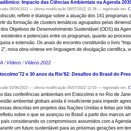
cadêmico: Impacto das Ciências Ambientais na Agenda 2030 
icado
08/06/2022
—
última modificação
08/07/2022 15:38
— registrado em:
C
i discutir, refletir e dialogar sobre a atuação dos 141 programa
rtir da formação de clusters temáticos agrupados pelas dimens
l dos Objetivos de Desenvolvimento Sustentável (ODS) da Ag
 existentes e potenciais entre os programas, quanto ao proces
quisa e extensão. Os anais do encontro constituirão o livro “Im
”, nova obra-síntese em linguagem de divulgação científica, v
CA
/
Vídeos
/
Vídeos 2022
tocolmo’72 e 30 anos da Rio’92: Desafios do Brasil do Pre
icado
02/06/2022
—
última modificação
05/07/2022 12:03
— registrado em:
C
o das conferências ambientais em Estocolmo e no Rio de Janei
estão ambiental globais ainda é insuficiente para impedir agr
essas descritas em projetos das Nações Unidas e feitas por lí
refletiu sobre o que se avançou no Brasil a partir dos marcos a
lo país considerando os compromissos assumidos com a Agen
antir um futuro sustentável para as próximas gerações em te