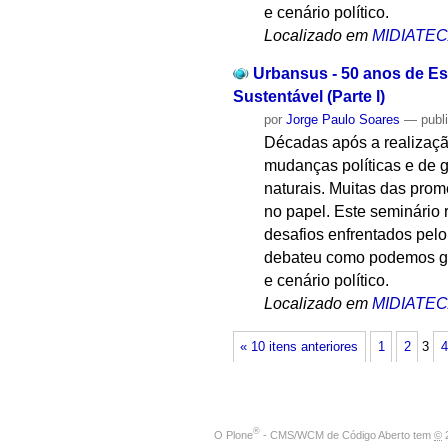
e cenário político.
Localizado em
MIDIATE
Urbansus - 50 anos de Es
Sustentável (Parte l)
por
Jorge Paulo Soares
—
publ
Décadas após a realizaçã
mudanças políticas e de g
naturais. Muitas das prom
no papel. Este seminário 
desafios enfrentados pe
debateu como podemos gar
e cenário político.
Localizado em
MIDIATE
« 10 itens anteriores
1
2
3
4
®
O
Plone
- CMS/WCM de Código Aberto
tem
©
2