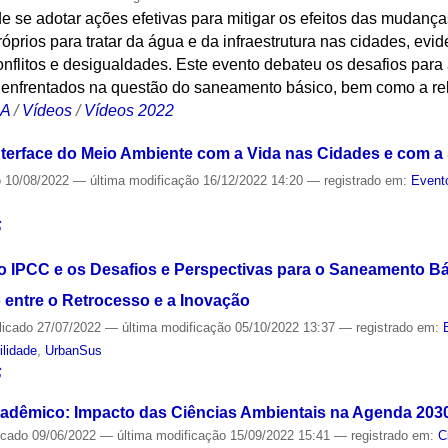
e se adotar ações efetivas para mitigar os efeitos das mudanças
óprios para tratar da água e da infraestrutura nas cidades, ev
nflitos e desigualdades. Este evento debateu os desafios par
s enfrentados na questão do saneamento básico, bem como a re
CA
/
Vídeos
/
Vídeos 2022
nterface do Meio Ambiente com a Vida nas Cidades e com a
o
10/08/2022
—
última modificação
16/12/2022 14:20
— registrado em:
Event
S
do IPCC e os Desafios e Perspectivas para o Saneamento B
 entre o Retrocesso e a Inovação
licado
27/07/2022
—
última modificação
05/10/2022 13:37
— registrado em:
ilidade
,
UrbanSus
S
cadêmico: Impacto das Ciências Ambientais na Agenda 2030 
icado
09/06/2022
—
última modificação
15/09/2022 15:41
— registrado em:
C