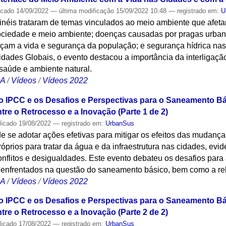
icado
14/09/2022
—
última modificação
15/09/2022 10:48
— registrado em:
U
ainéis trataram de temas vinculados ao meio ambiente que afet
ociedade e meio ambiente; doenças causadas por pragas urbana
am a vida e segurança da população; e segurança hídrica nas
ades Globais, o evento destacou a importância da interligação
saúde e ambiente natural.
CA
/
Vídeos
/
Vídeos 2022
do IPCC e os Desafios e Perspectivas para o Saneamento B
tre o Retrocesso e a Inovação (Parte 1 de 2)
licado
19/08/2022
— registrado em:
UrbanSus
e se adotar ações efetivas para mitigar os efeitos das mudanças
óprios para tratar da água e da infraestrutura nas cidades, ev
nflitos e desigualdades. Este evento debateu os desafios par
s enfrentados na questão do saneamento básico, bem como a re
CA
/
Vídeos
/
Vídeos 2022
do IPCC e os Desafios e Perspectivas para o Saneamento B
tre o Retrocesso e a Inovação (Parte 2 de 2)
licado
17/08/2022
— registrado em:
UrbanSus