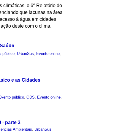
 climáticas, o 6º Relatório do
idenciando que lacunas na área
a acesso à água em cidades
lação deste com o clima.
 Saúde
o público
,
UrbanSus
,
Evento online
,
ásico e as Cidades
Evento público
,
ODS
,
Evento online
,
- parte 3
iencias Ambientais
,
UrbanSus