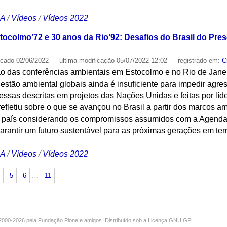
CA
/
Vídeos
/
Vídeos 2022
tocolmo’72 e 30 anos da Rio’92: Desafios do Brasil do Pre
icado
02/06/2022
—
última modificação
05/07/2022 12:02
— registrado em:
C
o das conferências ambientais em Estocolmo e no Rio de Janei
estão ambiental globais ainda é insuficiente para impedir agr
essas descritas em projetos das Nações Unidas e feitas por lí
refletiu sobre o que se avançou no Brasil a partir dos marcos a
lo país considerando os compromissos assumidos com a Agen
antir um futuro sustentável para as próximas gerações em te
CA
/
Vídeos
/
Vídeos 2022
5
6
…
11
000-2026 pela
Fundação Plone
e amigos. Distribuído sob a
Licença GNU GPL
.