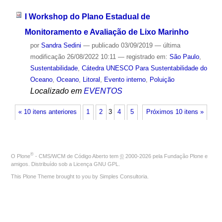
I Workshop do Plano Estadual de
Monitoramento e Avaliação de Lixo Marinho
por
Sandra Sedini
—
publicado
03/09/2019
—
última
modificação
26/08/2022 10:11
— registrado em:
São Paulo
,
Sustentabilidade
,
Cátedra UNESCO Para Sustentabilidade do
Oceano
,
Oceano
,
Litoral
,
Evento interno
,
Poluição
Localizado em
EVENTOS
« 10 itens anteriores
1
2
3
4
5
Próximos 10 itens »
®
O
Plone
- CMS/WCM de Código Aberto
tem
©
2000-2026 pela
Fundação Plone
e
amigos. Distribuído sob a
Licença GNU GPL
.
This Plone Theme brought to you by
Simples Consultoria
.