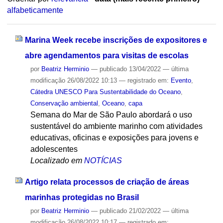
alfabeticamente
Marina Week recebe inscrições de expositores e
abre agendamentos para visitas de escolas
por
Beatriz Herminio
—
publicado
13/04/2022
—
última
modificação
26/08/2022 10:13
— registrado em:
Evento
,
Cátedra UNESCO Para Sustentabilidade do Oceano
,
Conservação ambiental
,
Oceano
,
capa
Semana do Mar de São Paulo abordará o uso
sustentável do ambiente marinho com atividades
educativas, oficinas e exposições para jovens e
adolescentes
Localizado em
NOTÍCIAS
Artigo relata processos de criação de áreas
marinhas protegidas no Brasil
por
Beatriz Herminio
—
publicado
21/02/2022
—
última
modificação
26/08/2022 10:17
— registrado em: