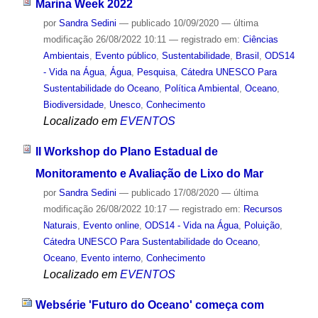
Marina Week 2022
por
Sandra Sedini
—
publicado
10/09/2020
—
última
modificação
26/08/2022 10:11
— registrado em:
Ciências
Ambientais
,
Evento público
,
Sustentabilidade
,
Brasil
,
ODS14
- Vida na Água
,
Água
,
Pesquisa
,
Cátedra UNESCO Para
Sustentabilidade do Oceano
,
Política Ambiental
,
Oceano
,
Biodiversidade
,
Unesco
,
Conhecimento
Localizado em
EVENTOS
II Workshop do Plano Estadual de
Monitoramento e Avaliação de Lixo do Mar
por
Sandra Sedini
—
publicado
17/08/2020
—
última
modificação
26/08/2022 10:17
— registrado em:
Recursos
Naturais
,
Evento online
,
ODS14 - Vida na Água
,
Poluição
,
Cátedra UNESCO Para Sustentabilidade do Oceano
,
Oceano
,
Evento interno
,
Conhecimento
Localizado em
EVENTOS
Websérie 'Futuro do Oceano' começa com