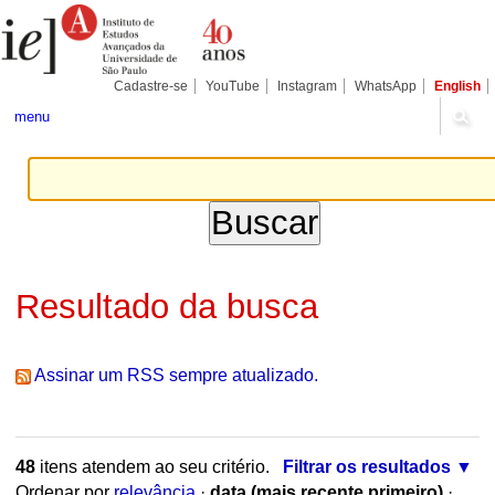
Ir
Ferramentas
Seções
para
Pessoais
o
conteúdo.
|
Cadastre-se
YouTube
Instagram
WhatsApp
English
Ir
para
menu
a
navegação
Resultado da busca
Assinar um RSS sempre atualizado.
48
itens atendem ao seu critério.
Filtrar os resultados
Ordenar por
relevância
·
data (mais recente primeiro)
·