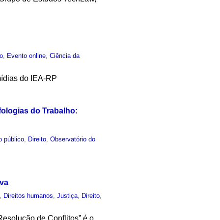
co
,
Evento online
,
Ciência da
mídias do IEA-RP
fologias do Trabalho:
o público
,
Direito
,
Observatório do
iva
,
Direitos humanos
,
Justiça
,
Direito
,
Resolução de Conflitos” é o