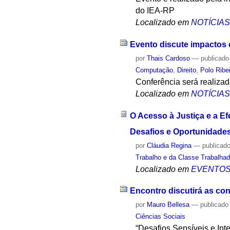
do IEA-RP
Localizado em
NOTÍCIA
Evento discute impactos 
por
Thais Cardoso
—
publicado
Computação
,
Direito
,
Polo Ribe
Conferência será realiza
Localizado em
NOTÍCIA
O Acesso à Justiça e a Ef
Desafios e Oportunidade
por
Cláudia Regina
—
publicad
Trabalho e da Classe Trabalha
Localizado em
EVENTO
Encontro discutirá as co
por
Mauro Bellesa
—
publicado
Ciências Sociais
“Desafios Sensíveis e Int