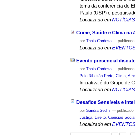
tema da conferência de E
Paulo (USP) e pesquisado
Localizado em
NOTÍCIA
Crime, Saúde e Clima na
por
Thais Cardoso
—
publicado
Localizado em
EVENTO
Evento presencial discut
por
Thais Cardoso
—
publicado
Polo Ribeirão Preto
,
Clima
,
Ama
Iniciativa é do Grupo de
Localizado em
NOTÍCIA
Desafios Sensíveis e Inte
por
Sandra Sedini
—
publicado
Justiça
,
Direito
,
Ciências Socia
Localizado em
EVENTO