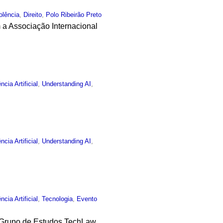
olência
,
Direito
,
Polo Ribeirão Preto
 a Associação Internacional
ência Artificial
,
Understanding AI
,
ência Artificial
,
Understanding AI
,
ência Artificial
,
Tecnologia
,
Evento
 o Grupo de Estudos TechLaw,