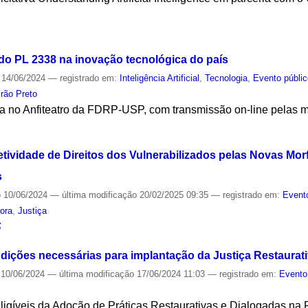
S
do PL 2338 na inovação tecnológica do país
14/06/2024
— registrado em:
Inteligência Artificial
,
Tecnologia
,
Evento públi
irão Preto
da no Anfiteatro da FDRP-USP, com transmissão on-line pelas 
S
etividade de Direitos dos Vulnerabilizados pelas Novas Mor
s
o
10/06/2024
—
última modificação
20/02/2025 09:35
— registrado em:
Event
dora
,
Justiça
S
ndições necessárias para implantação da Justiça Restaurat
10/06/2024
—
última modificação
17/06/2024 11:03
— registrado em:
Evento
eligíveis da Adoção de Práticas Restaurativas e Dialogadas na 