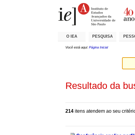
Ir
Ferramentas
Seções
para
Pessoais
o
conteúdo.
|
Ir
para
a
O IEA
PESQUISA
PESS
navegação
Você está aqui:
Página Inicial
Resultado da bu
214
itens atendem ao seu critéri