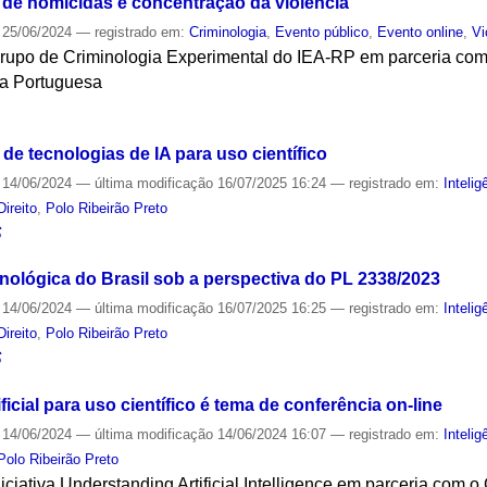
l de homicidas e concentração da violência
25/06/2024
— registrado em:
Criminologia
,
Evento público
,
Evento online
,
Vi
Grupo de Criminologia Experimental do IEA-RP em parceria com
ua Portuguesa
S
de tecnologias de IA para uso científico
14/06/2024
—
última modificação
16/07/2025 16:24
— registrado em:
Intelig
Direito
,
Polo Ribeirão Preto
S
nológica do Brasil sob a perspectiva do PL 2338/2023
14/06/2024
—
última modificação
16/07/2025 16:25
— registrado em:
Intelig
Direito
,
Polo Ribeirão Preto
S
ificial para uso científico é tema de conferência on-line
14/06/2024
—
última modificação
14/06/2024 16:07
— registrado em:
Intelig
Polo Ribeirão Preto
niciativa Understanding Artificial Intelligence em parceria com