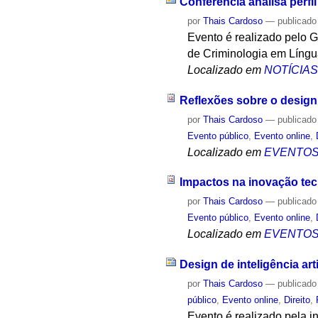
Conferência analisa perfi
por
Thais Cardoso
—
publicado
Evento é realizado pelo 
de Criminologia em Líng
Localizado em
NOTÍCIA
Reflexões sobre o design 
por
Thais Cardoso
—
publicado
Evento público
,
Evento online
,
Localizado em
EVENTO
Impactos na inovação tec
por
Thais Cardoso
—
publicado
Evento público
,
Evento online
,
Localizado em
EVENTO
Design de inteligência art
por
Thais Cardoso
—
publicado
público
,
Evento online
,
Direito
,
Evento é realizado pela i