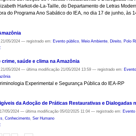
lizabeth Harkot-de-La-Taille, do Departamento de Letras Mode
ra do Programa Ano Sabático do IEA, no dia 17 de junho, às 1
S
 Amazônia
21/05/2024
— registrado em:
Evento público
,
Meio Ambiente
,
Direito
,
Polo R
S
e crime, saúde e clima na Amazônia
21/05/2024
—
última modificação
21/05/2024 13:59
— registrado em:
Evento
zônia
 Criminologia Experimental e Segurança Pública do IEA-RP
S
ligíveis da Adoção de Práticas Restaurativas e Dialogadas 
17/05/2024
—
última modificação
05/02/2025 11:04
— registrado em:
Evento 
is
,
Conhecimento
,
Ser Humano
S