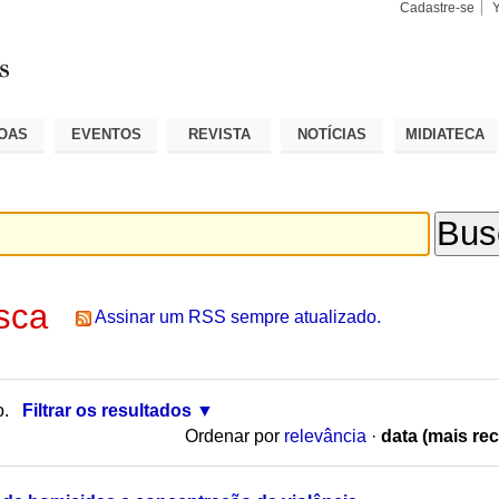
Cadastre-se
Busca
Busca
Avançad
OAS
EVENTOS
REVISTA
NOTÍCIAS
MIDIATECA
sca
Assinar um RSS sempre atualizado.
o.
Filtrar os resultados
Ordenar por
relevância
·
data (mais rec