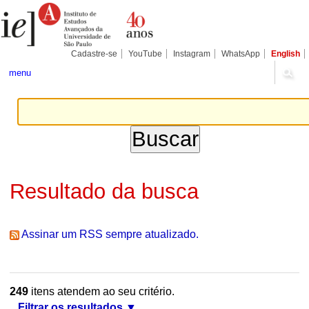
Ir
Ferramentas
Seções
para
Pessoais
o
conteúdo.
|
Cadastre-se
YouTube
Instagram
WhatsApp
English
Ir
para
menu
a
navegação
Resultado da busca
Assinar um RSS sempre atualizado.
249
itens atendem ao seu critério.
Filtrar os resultados