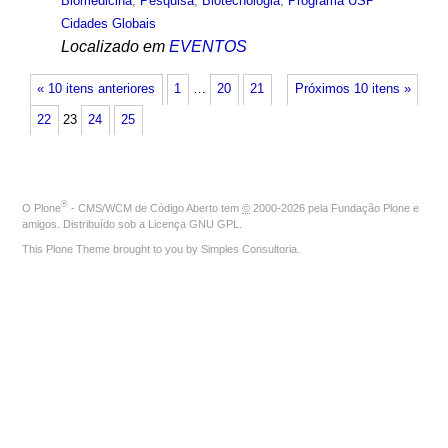
Biomedicina
,
Pesquisa
,
Biotecnologia
,
Programa USP
Cidades Globais
Localizado em
EVENTOS
« 10 itens anteriores
1
…
20
21
Próximos 10 itens »
22
23
24
25
®
O
Plone
- CMS/WCM de Código Aberto
tem
©
2000-2026 pela
Fundação Plone
e
amigos. Distribuído sob a
Licença GNU GPL
.
This Plone Theme brought to you by
Simples Consultoria
.