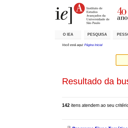
Ir
Ferramentas
Seções
para
Pessoais
o
conteúdo.
|
Ir
para
a
O IEA
PESQUISA
PESS
navegação
Você está aqui:
Página Inicial
Resultado da bu
142
itens atendem ao seu critéri