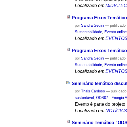
Localizado em
MIDIATE
Programa Eixos Temático
por
Sandra Sedini
—
publicado
Sustentabilidade
,
Evento online
Localizado em
EVENTO
Programa Eixos Temático
por
Sandra Sedini
—
publicado
Sustentabilidade
,
Evento online
Localizado em
EVENTO
Seminário temático discut
por
Thais Cardoso
—
publicado
sustentável
,
ODS07 - Energia A
Evento é parte do projet
Localizado em
NOTÍCIA
Seminário Temático "ODS 