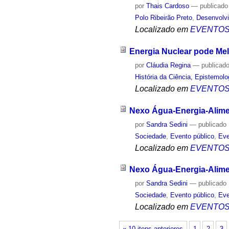
por
Thais Cardoso
—
publicado
Polo Ribeirão Preto
,
Desenvolvi
Localizado em
EVENTO
Energia Nuclear pode Mel
por
Cláudia Regina
—
publicad
História da Ciência, Epistemolo
Localizado em
EVENTO
Nexo Água-Energia-Alimen
por
Sandra Sedini
—
publicado
Sociedade
,
Evento público
,
Eve
Localizado em
EVENTO
Nexo Água-Energia-Alimen
por
Sandra Sedini
—
publicado
Sociedade
,
Evento público
,
Eve
Localizado em
EVENTO
« 10 itens anteriores
1
2
3