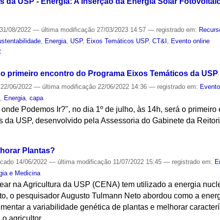
da USP - Energia: A Inserção da Energia Solar Fotovoltaica
31/08/2022
—
última modificação
27/03/2023 14:57
— registrado em:
Recurs
stentabilidade
,
Energia
,
USP
,
Eixos Temáticos USP
,
CT&I
,
Evento online
S
do primeiro encontro do Programa Eixos Temáticos da USP
22/06/2022
—
última modificação
22/06/2022 14:36
— registrado em:
Event
s
,
Energia
,
capa
 onde Podemos Ir?", no dia 1º de julho, às 14h, será o primeir
 da USP, desenvolvido pela Assessoria do Gabinete da Reitor
S
horar Plantas?
icado
14/06/2022
—
última modificação
11/07/2022 15:45
— registrado em:
E
gia e Medicina
ear na Agricultura da USP (CENA) tem utilizado a energia nucl
to, o pesquisador Augusto Tulmann Neto abordou como a energ
mentar a variabilidade genética de plantas e melhorar caracterí
o agricultor.