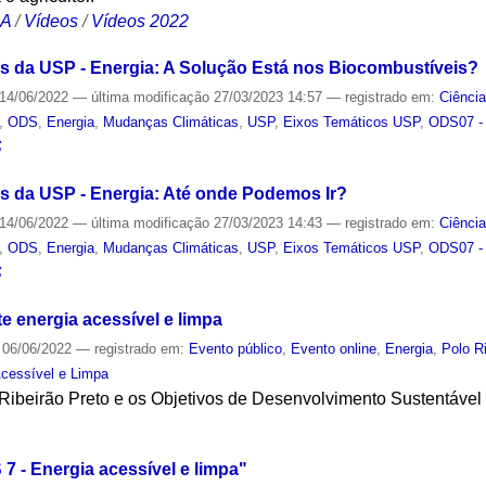
CA
/
Vídeos
/
Vídeos 2022
s da USP - Energia: A Solução Está nos Biocombustíveis?
14/06/2022
—
última modificação
27/03/2023 14:57
— registrado em:
Ciênci
,
ODS
,
Energia
,
Mudanças Climáticas
,
USP
,
Eixos Temáticos USP
,
ODS07 - 
S
s da USP - Energia: Até onde Podemos Ir?
14/06/2022
—
última modificação
27/03/2023 14:43
— registrado em:
Ciênci
,
ODS
,
Energia
,
Mudanças Climáticas
,
USP
,
Eixos Temáticos USP
,
ODS07 - 
S
e energia acessível e limpa
06/06/2022
— registrado em:
Evento público
,
Evento online
,
Energia
,
Polo R
cessível e Limpa
o Ribeirão Preto e os Objetivos de Desenvolvimento Sustentáv
S
7 - Energia acessível e limpa"