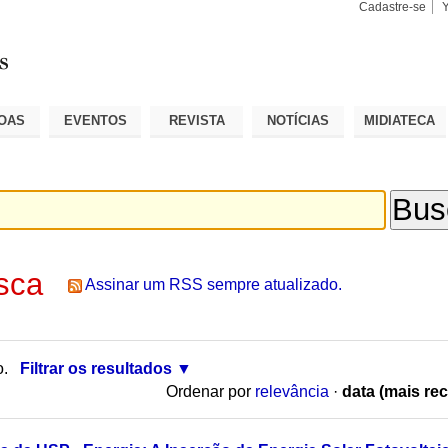
Cadastre-se
Busca
Busca
Avançad
OAS
EVENTOS
REVISTA
NOTÍCIAS
MIDIATECA
sca
Assinar um RSS sempre atualizado.
o.
Filtrar os resultados
Ordenar por
relevância
·
data (mais rec