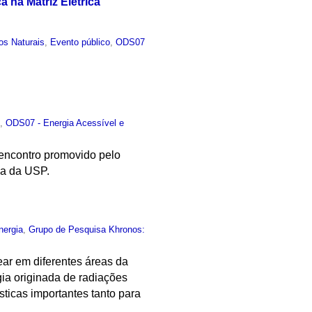
 na Matriz Elétrica
os Naturais
,
Evento público
,
ODS07
o
,
ODS07 - Energia Acessível e
o encontro promovido pelo
ia da USP.
nergia
,
Grupo de Pesquisa Khronos:
ear em diferentes áreas da
ia originada de radiações
sticas importantes tanto para