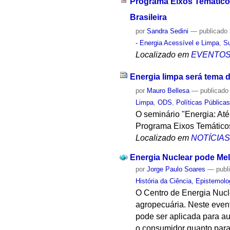
Programa Eixos Temáticos 
Brasileira
por
Sandra Sedini
—
publicado
- Energia Acessível e Limpa
,
Su
Localizado em
EVENTO
Energia limpa será tema 
por
Mauro Bellesa
—
publicado
Limpa
,
ODS
,
Políticas Pública
O seminário "Energia: Até
Programa Eixos Temáticos
Localizado em
NOTÍCIA
Energia Nuclear pode Mel
por
Jorge Paulo Soares
—
publ
História da Ciência, Epistemolo
O Centro de Energia Nucl
agropecuária. Neste even
pode ser aplicada para au
o consumidor quanto para 