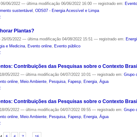
06/06/2022
—
última modificação
06/06/2022 16:00
— registrado em:
Evento
mento sustentável
,
ODS07 - Energia Acessível e Limpa
S
horar Plantas?
o
26/05/2022
—
última modificação
04/08/2022 15:51
— registrado em:
Energ
gia e Medicina
,
Evento online
,
Evento público
S
tos: Contribuições das Pesquisas sobre o Contexto Brasil
18/05/2022
—
última modificação
04/07/2022 10:01
— registrado em:
Grupo 
nto online
,
Meio Ambiente
,
Pesquisa
,
Fapesp
,
Energia
,
Água
S
tos: Contribuições das Pesquisas sobre o Contexto Brasil
18/05/2022
—
última modificação
04/07/2022 09:55
— registrado em:
Grupo 
nto online
,
Meio Ambiente
,
Pesquisa
,
Fapesp
,
Energia
,
Água
S
4
5
6
7
…
15