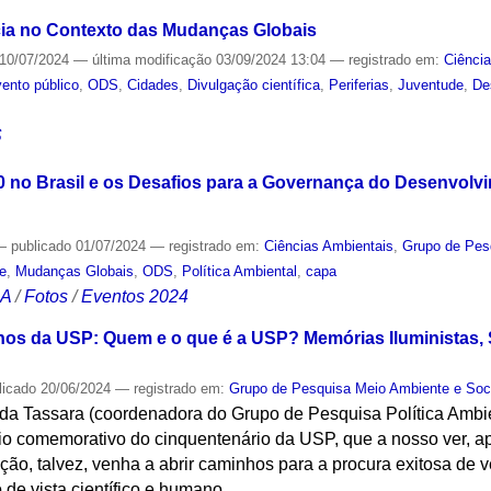
ia no Contexto das Mudanças Globais
10/07/2024
—
última modificação
03/09/2024 13:04
— registrado em:
Ciênci
ento público
,
ODS
,
Cidades
,
Divulgação científica
,
Periferias
,
Juventude
,
De
S
 no Brasil e os Desafios para a Governança do Desenvolvi
—
publicado
01/07/2024
— registrado em:
Ciências Ambientais
,
Grupo de Pes
e
,
Mudanças Globais
,
ODS
,
Política Ambiental
,
capa
CA
/
Fotos
/
Eventos 2024
nos da USP: Quem e o que é a USP? Memórias Iluministas,
licado
20/06/2024
— registrado em:
Grupo de Pesquisa Meio Ambiente e Soc
 Tassara (coordenadora do Grupo de Pesquisa Política Ambie
io comemorativo do cinquentenário da USP, que a nosso ver, 
ação, talvez, venha a abrir caminhos para a procura exitosa d
 de vista científico e humano.