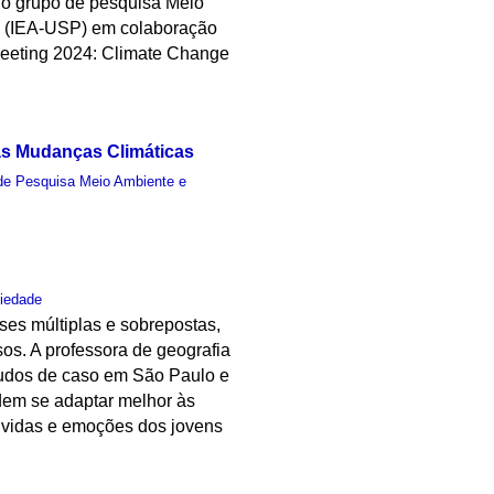
lo grupo de pesquisa Meio
o (IEA-USP) em colaboração
 Meeting 2024: Climate Change
 às Mudanças Climáticas
de Pesquisa Meio Ambiente e
iedade
ses múltiplas e sobrepostas,
sos. A professora de geografia
studos de caso em São Paulo e
dem se adaptar melhor às
vividas e emoções dos jovens