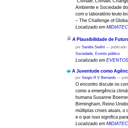
“Climate, Climatic Chang
Ambiente e Sociedade do
com o laboratório teuto-
– The Challenge of Global
Localizado em
MIDIATE
A Plausibilidade de Futu
por
Sandra Sedini
—
publicado
Sociedade
,
Evento público
Localizado em
EVENTO
A Juventude como Agênci
por
Sergio R V Bernardo
—
pub
O encontro discute os con
como a emergência climáti
humana Susanne Boerner a
Birmingham, Reino Unido.
múltiplas crises atuais, 
e o que isso significa par
Localizado em
MIDIATE