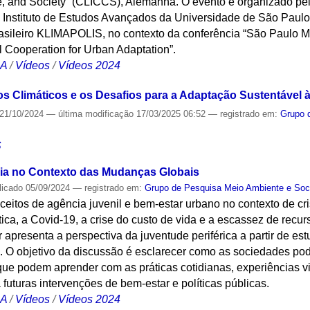
e, and Society” (CLICCS), Alemanha. O evento é organizado pe
 Instituto de Estudos Avançados da Universidade de São Paul
brasileiro KLIMAPOLIS, no contexto da conferência “São Paulo
 Cooperation for Urban Adaptation”.
CA
/
Vídeos
/
Vídeos 2024
ros Climáticos e os Desafios para a Adaptação Sustentável
21/10/2024
—
última modificação
17/03/2025 06:52
— registrado em:
Grupo 
S
a no Contexto das Mudanças Globais
licado
05/09/2024
— registrado em:
Grupo de Pesquisa Meio Ambiente e Soc
ceitos de agência juvenil e bem-estar urbano no contexto de cri
ca, a Covid-19, a crise do custo de vida e a escassez de recur
presenta a perspectiva da juventude periférica a partir de e
 O objetivo da discussão é esclarecer como as sociedades po
o que podem aprender com as práticas cotidianas, experiências 
a futuras intervenções de bem-estar e políticas públicas.
CA
/
Vídeos
/
Vídeos 2024