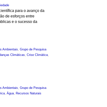
iedade
ientífica para o avanço da
ão de esforços entre
públicas e o sucesso da
as Ambientais
,
Grupo de Pesquisa
anças Climáticas
,
Crise Climática
,
as Ambientais
,
Grupo de Pesquisa
rica
,
Água
,
Recursos Naturais