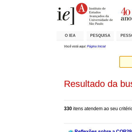
Ir
Ferramentas
Seções
para
Pessoais
o
conteúdo.
|
Ir
para
a
O IEA
PESQUISA
PESS
navegação
Você está aqui:
Página Inicial
Resultado da bu
330
itens atendem ao seu critéri
Reflexões sobre a COP29