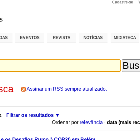
Cadastre-se
Busca
Busca
Avançad
OAS
EVENTOS
REVISTA
NOTÍCIAS
MIDIATECA
sca
Assinar um RSS sempre atualizado.
o.
Filtrar os resultados
Ordenar por
relevância
·
data (mais rec
 e os Desafios Rumo à COP30 em Belém