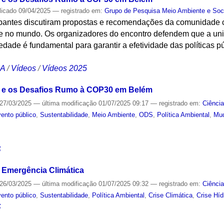
licado
09/04/2025
— registrado em:
Grupo de Pesquisa Meio Ambiente e Soc
cipantes discutiram propostas e recomendações da comunidade c
 e no mundo. Os organizadores do encontro defendem que a uni
iedade é fundamental para garantir a efetividade das políticas 
CA
/
Vídeos
/
Vídeos 2025
 e os Desafios Rumo à COP30 em Belém
27/03/2025
—
última modificação
01/07/2025 09:17
— registrado em:
Ciênci
ento público
,
Sustentabilidade
,
Meio Ambiente
,
ODS
,
Política Ambiental
,
Mud
S
 Emergência Climática
26/03/2025
—
última modificação
01/07/2025 09:32
— registrado em:
Ciênci
ento público
,
Sustentabilidade
,
Política Ambiental
,
Crise Climática
,
Crise Híd
S