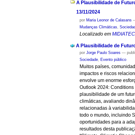
A Plausibilidade de Futu
13/11/2024
por
Maria Leonor de Calasans
Mudanças Climáticas
,
Socieda
Localizado em
MIDIATE
A Plausibilidade de Futu
por
Jorge Paulo Soares
—
publ
Sociedade
,
Evento público
Muitos países, comunidad
impactos e riscos relaci
envolve um enorme esforç
Outlook 2024: Conditions
plausibilidade de um fut
climáticas, avaliando di
relacionadas à variabilid
todo o mundo, incluindo 
oportunidades para a ada
resultados desta publicaç