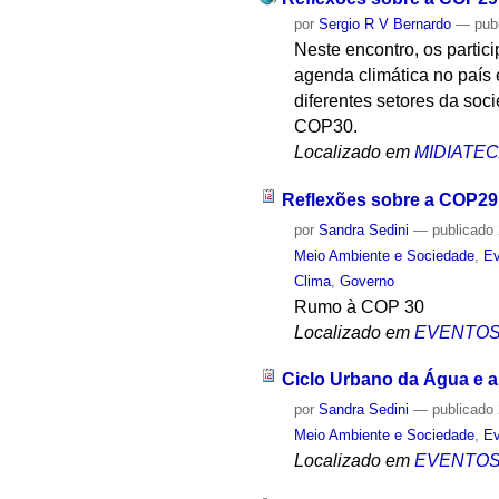
por
Sergio R V Bernardo
—
pub
Neste encontro, os parti
agenda climática no país
diferentes setores da soc
COP30.
Localizado em
MIDIATE
Reflexões sobre a COP29
por
Sandra Sedini
—
publicado
Meio Ambiente e Sociedade
,
Ev
Clima
,
Governo
Rumo à COP 30
Localizado em
EVENTO
Ciclo Urbano da Água e a
por
Sandra Sedini
—
publicado
Meio Ambiente e Sociedade
,
Ev
Localizado em
EVENTO