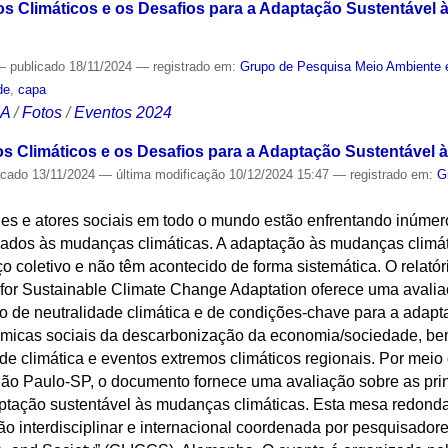
ros Climáticos e os Desafios para a Adaptação Sustentável 
—
publicado
18/11/2024
— registrado em:
Grupo de Pesquisa Meio Ambiente 
de
,
capa
CA
/
Fotos
/
Eventos 2024
ros Climáticos e os Desafios para a Adaptação Sustentável
icado
13/11/2024
—
última modificação
10/12/2024 15:47
— registrado em:
G
es e atores sociais em todo o mundo estão enfrentando inúmero
onados às mudanças climáticas. A adaptação às mudanças climát
o coletivo e não têm acontecido de forma sistemática. O relat
 for Sustainable Climate Change Adaptation oferece uma avalia
uro de neutralidade climática e de condições-chave para a ada
nâmicas sociais da descarbonização da economia/sociedade, be
ade climática e eventos extremos climáticos regionais. Por mei
São Paulo-SP, o documento fornece uma avaliação sobre as prin
ptação sustentável às mudanças climáticas. Esta mesa redonda 
ão interdisciplinar e internacional coordenada por pesquisador