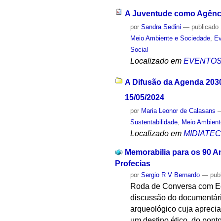
A Juventude como Agênc
por
Sandra Sedini
—
publicado
Meio Ambiente e Sociedade
,
Ev
Social
Localizado em
EVENTO
A Difusão da Agenda 2030
15/05/2024
por
Maria Leonor de Calasans
Sustentabilidade
,
Meio Ambient
Localizado em
MIDIATE
Memorabilia para os 90 A
Profecias
por
Sergio R V Bernardo
—
pub
Roda de Conversa com Eda
discussão do documentár
arqueológico cuja apreci
um destino ético, do ponto