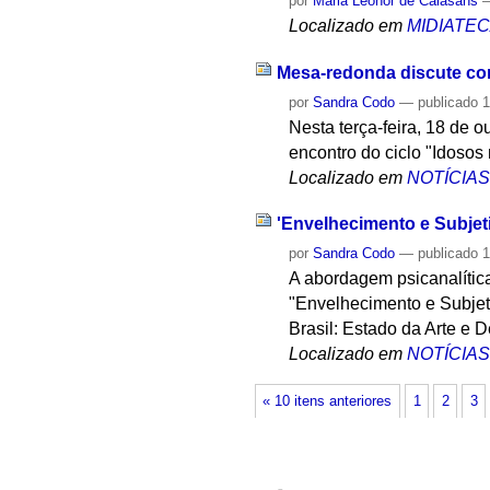
por
Maria Leonor de Calasans
Localizado em
MIDIATE
Mesa-redonda discute com
por
Sandra Codo
—
publicado
1
Nesta terça-feira, 18 de o
encontro do ciclo "Idosos 
Localizado em
NOTÍCIA
'Envelhecimento e Subjeti
por
Sandra Codo
—
publicado
1
A abordagem psicanalític
"Envelhecimento e Subjeti
Brasil: Estado da Arte e 
Localizado em
NOTÍCIA
« 10 itens anteriores
1
2
3