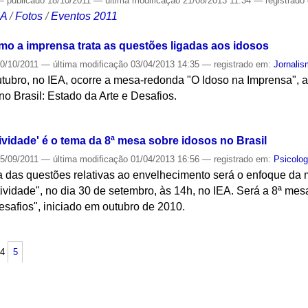
—
publicado
18/10/2011
—
última modificação
21/08/2013 11:34
— registrado
CA
/
Fotos
/
Eventos 2011
o a imprensa trata as questões ligadas aos idosos
0/10/2011
—
última modificação
03/04/2013 14:35
— registrado em:
Jornali
utubro, no IEA, ocorre a mesa-redonda "O Idoso na Imprensa", a 
no Brasil: Estado da Arte e Desafios.
S
vidade' é o tema da 8ª mesa sobre idosos no Brasil
5/09/2011
—
última modificação
01/04/2013 16:56
— registrado em:
Psicolog
a das questões relativas ao envelhecimento será o enfoque da
vidade", no dia 30 de setembro, às 14h, no IEA. Será a 8ª mes
Desafios", iniciado em outubro de 2010.
S
4
5