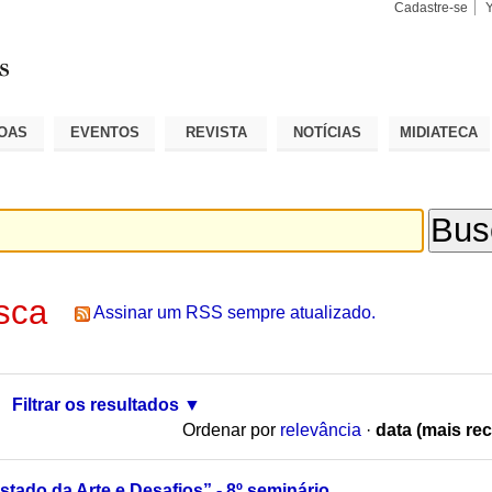
Cadastre-se
Busca
Busca
Avançad
OAS
EVENTOS
REVISTA
NOTÍCIAS
MIDIATECA
sca
Assinar um RSS sempre atualizado.
Filtrar os resultados
Ordenar por
relevância
·
data (mais rec
stado da Arte e Desafios” - 8º seminário