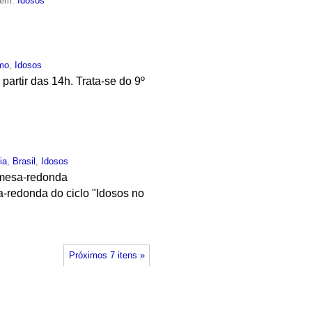
 em:
Idosos
smo
,
Idosos
partir das 14h. Trata-se do 9º
ia
,
Brasil
,
Idosos
 mesa-redonda
a-redonda do ciclo "Idosos no
Próximos 7 itens »