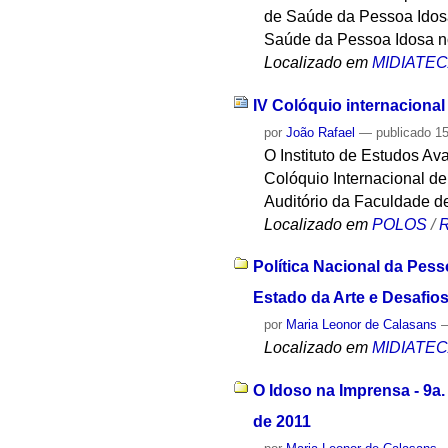
de Saúde da Pessoa Idosa
Saúde da Pessoa Idosa no
Localizado em
MIDIATE
IV Colóquio internacional
por
João Rafael
—
publicado
15
O Instituto de Estudos A
Colóquio Internacional de
Auditório da Faculdade de
Localizado em
POLOS
/
R
Política Nacional da Pess
Estado da Arte e Desafios
por
Maria Leonor de Calasans
Localizado em
MIDIATE
O Idoso na Imprensa - 9a.
de 2011