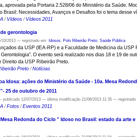
, aprovada pela Portaria 2.528/06 do Ministério da Saúde. Mo
 Brasil: Necessidades, Avanços e Desafios foi o tema desse v
CA
/
Vídeos
/
Vídeos 2011
 de gerontologia
/10/2013
— registrado em:
Idosos
,
Polo Ribeirão Preto
,
Saúde Pública
vançados da USP (IEA-RP) e a Faculdade de Medicina da USP 
 Gerontologia”. O evento será realizado nos dias 18 e 19 de out
 Direito da USP Ribeirão Preto.
ibeirão Preto
/
Notícias
oa Idosa: ações do Ministério da Saúde - 10a. Mesa Redonda
"- 25 de outubro de 2011
—
publicado
12/07/2013
—
última modificação
21/08/2013 11:35
— registrad
CA
/
Fotos
/
Eventos 2011
 Mesa Redonda do Ciclo " Idoso no Brasil: estado da arte e 