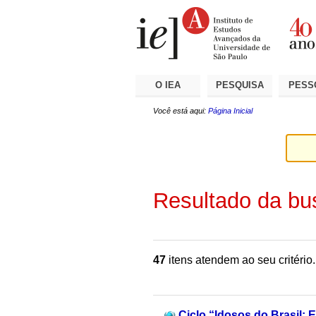
Ir
Ferramentas
Seções
para
Pessoais
o
conteúdo.
|
Ir
para
a
O IEA
PESQUISA
PESS
navegação
Você está aqui:
Página Inicial
Resultado da bu
47
itens atendem ao seu critério.
Ciclo “Idosos do Brasil: E