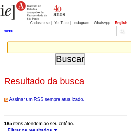
Ir
Ferramentas
Seções
para
Pessoais
o
conteúdo.
|
Cadastre-se
YouTube
Instagram
WhatsApp
English
Ir
para
menu
a
navegação
Resultado da busca
Assinar um RSS sempre atualizado.
185
itens atendem ao seu critério.
Filtrar os resultados