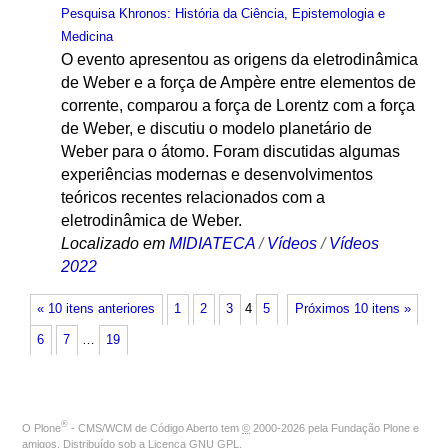
Pesquisa Khronos: História da Ciência, Epistemologia e
Medicina
O evento apresentou as origens da eletrodinâmica
de Weber e a força de Ampère entre elementos de
corrente, comparou a força de Lorentz com a força
de Weber, e discutiu o modelo planetário de
Weber para o átomo. Foram discutidas algumas
experiências modernas e desenvolvimentos
teóricos recentes relacionados com a
eletrodinâmica de Weber.
Localizado em
MIDIATECA
/
Vídeos
/
Vídeos
2022
« 10 itens anteriores
1
2
3
4
5
Próximos 10 itens »
6
7
…
19
®
O
Plone
- CMS/WCM de Código Aberto
tem
©
2000-2026 pela
Fundação Plone
e
amigos. Distribuído sob a
Licença GNU GPL
.