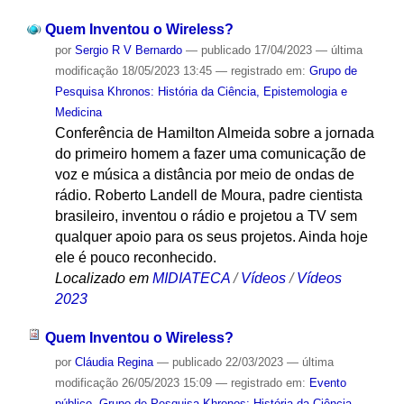
Quem Inventou o Wireless?
por
Sergio R V Bernardo
—
publicado
17/04/2023
—
última
modificação
18/05/2023 13:45
— registrado em:
Grupo de
Pesquisa Khronos: História da Ciência, Epistemologia e
Medicina
Conferência de Hamilton Almeida sobre a jornada
do primeiro homem a fazer uma comunicação de
voz e música a distância por meio de ondas de
rádio. Roberto Landell de Moura, padre cientista
brasileiro, inventou o rádio e projetou a TV sem
qualquer apoio para os seus projetos. Ainda hoje
ele é pouco reconhecido.
Localizado em
MIDIATECA
/
Vídeos
/
Vídeos
2023
Quem Inventou o Wireless?
por
Cláudia Regina
—
publicado
22/03/2023
—
última
modificação
26/05/2023 15:09
— registrado em:
Evento
público
,
Grupo de Pesquisa Khronos: História da Ciência,