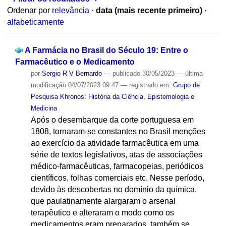
Ordenar por
relevância
·
data (mais recente primeiro)
·
alfabeticamente
A Farmácia no Brasil do Século 19: Entre o
Farmacêutico e o Medicamento
por
Sergio R V Bernardo
—
publicado
30/05/2023
—
última
modificação
04/07/2023 09:47
— registrado em:
Grupo de
Pesquisa Khronos: História da Ciência, Epistemologia e
Medicina
Após o desembarque da corte portuguesa em
1808, tornaram-se constantes no Brasil menções
ao exercício da atividade farmacêutica em uma
série de textos legislativos, atas de associações
médico-farmacêuticas, farmacopeias, periódicos
científicos, folhas comerciais etc. Nesse período,
devido às descobertas no domínio da química,
que paulatinamente alargaram o arsenal
terapêutico e alteraram o modo como os
medicamentos eram preparados, também se