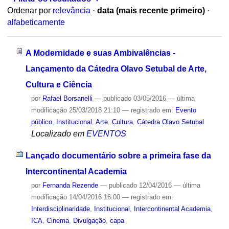
Ordenar por
relevância
·
data (mais recente primeiro)
·
alfabeticamente
A Modernidade e suas Ambivalências -
Lançamento da Cátedra Olavo Setubal de Arte,
Cultura e Ciência
por
Rafael Borsanelli
—
publicado
03/05/2016
—
última
modificação
25/03/2018 21:10
— registrado em:
Evento
público
,
Institucional
,
Arte
,
Cultura
,
Cátedra Olavo Setubal
Localizado em
EVENTOS
Lançado documentário sobre a primeira fase da
Intercontinental Academia
por
Fernanda Rezende
—
publicado
12/04/2016
—
última
modificação
14/04/2016 16:00
— registrado em:
Interdisciplinaridade
,
Institucional
,
Intercontinental Academia
,
ICA
,
Cinema
,
Divulgação
,
capa