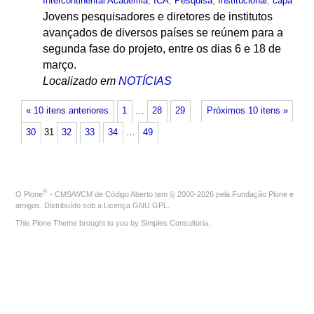
Intercontinental Academia
,
ICA
,
Pesquisa
,
Institucional
,
capa
Jovens pesquisadores e diretores de institutos
avançados de diversos países se reúnem para a
segunda fase do projeto, entre os dias 6 e 18 de
março.
Localizado em
NOTÍCIAS
« 10 itens anteriores
1
…
28
29
Próximos 10 itens »
30
31
32
33
34
…
49
®
O
Plone
- CMS/WCM de Código Aberto
tem
©
2000-2026 pela
Fundação Plone
e
amigos. Distribuído sob a
Licença GNU GPL
.
This Plone Theme brought to you by
Simples Consultoria
.