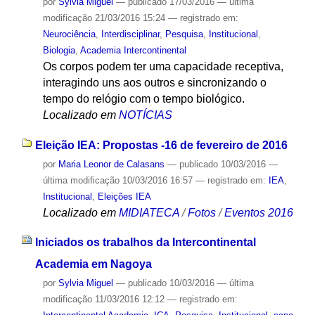
por
Sylvia Miguel
—
publicado
17/03/2016
—
última
modificação
21/03/2016 15:24
— registrado em:
Neurociência
,
Interdisciplinar
,
Pesquisa
,
Institucional
,
Biologia
,
Academia Intercontinental
Os corpos podem ter uma capacidade receptiva,
interagindo uns aos outros e sincronizando o
tempo do relógio com o tempo biológico.
Localizado em
NOTÍCIAS
Eleição IEA: Propostas -16 de fevereiro de 2016
por
Maria Leonor de Calasans
—
publicado
10/03/2016
—
última modificação
10/03/2016 16:57
— registrado em:
IEA
,
Institucional
,
Eleições IEA
Localizado em
MIDIATECA
/
Fotos
/
Eventos 2016
Iniciados os trabalhos da Intercontinental
Academia em Nagoya
por
Sylvia Miguel
—
publicado
10/03/2016
—
última
modificação
11/03/2016 12:12
— registrado em: