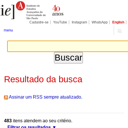
Ir
Ferramentas
Seções
para
Pessoais
o
conteúdo.
|
Cadastre-se
YouTube
Instagram
WhatsApp
English
Ir
para
menu
a
navegação
Resultado da busca
Assinar um RSS sempre atualizado.
483
itens atendem ao seu critério.
Filtrar os resultados