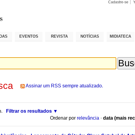
Cadastre-se
Busca
Busca
Avançad
OAS
EVENTOS
REVISTA
NOTÍCIAS
MIDIATECA
sca
Assinar um RSS sempre atualizado.
o.
Filtrar os resultados
Ordenar por
relevância
·
data (mais rec