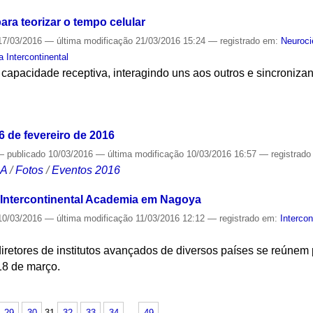
ara teorizar o tempo celular
7/03/2016
—
última modificação
21/03/2016 15:24
— registrado em:
Neuroci
 Intercontinental
capacidade receptiva, interagindo uns aos outros e sincroniza
S
6 de fevereiro de 2016
—
publicado
10/03/2016
—
última modificação
10/03/2016 16:57
— registrad
CA
/
Fotos
/
Eventos 2016
a Intercontinental Academia em Nagoya
0/03/2016
—
última modificação
11/03/2016 12:12
— registrado em:
Interco
iretores de institutos avançados de diversos países se reúnem
 18 de março.
S
29
30
31
32
33
34
…
49