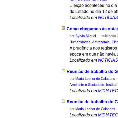
Eleição aconteceu no dia 
do Estado no dia 12 de ab
Localizado em
NOTÍCIA
Como chegamos às notaçõ
por
Sylvia Miguel
—
publicado
2
Humanidades
,
Astronomia
,
Ciê
A prudência nos registros
época em que não havia u
Localizado em
NOTÍCIA
Reunião de trabalho do G
por
Maria Leonor de Calasans
Ambiente e Sociedade
,
Instituc
Localizado em
MIDIATE
Reunião de trabalho do G
por
Maria Leonor de Calasans
Localizado em
MIDIATE