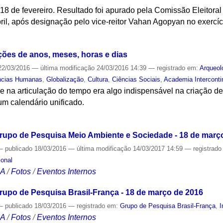
18 de fevereiro. Resultado foi apurado pela Comissão Eleitoral 
ril, após designação pelo vice-reitor Vahan Agopyan no exercíci
S
es de anos, meses, horas e dias
2/03/2016
—
última modificação
24/03/2016 14:39
— registrado em:
Arqueol
ncias Humanas
,
Globalização
,
Cultura
,
Ciências Sociais
,
Academia Interconti
 e na articulação do tempo era algo indispensável na criação de
m calendário unificado.
S
rupo de Pesquisa Meio Ambiente e Sociedade - 18 de març
—
publicado
18/03/2016
—
última modificação
14/03/2017 14:59
— registrad
ional
CA
/
Fotos
/
Eventos Internos
rupo de Pesquisa Brasil-França - 18 de março de 2016
—
publicado
18/03/2016
— registrado em:
Grupo de Pesquisa Brasil-França
,
I
CA
/
Fotos
/
Eventos Internos