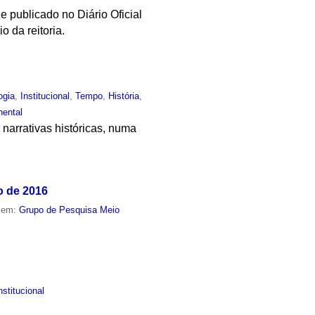
e publicado no Diário Oficial
o da reitoria.
ogia
,
Institucional
,
Tempo
,
História
,
nental
 narrativas históricas, numa
o de 2016
o em:
Grupo de Pesquisa Meio
nstitucional