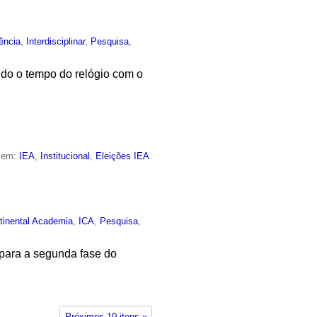
ência
,
Interdisciplinar
,
Pesquisa
,
ndo o tempo do relógio com o
o em:
IEA
,
Institucional
,
Eleições IEA
ntinental Academia
,
ICA
,
Pesquisa
,
 para a segunda fase do
Próximos 10 itens »