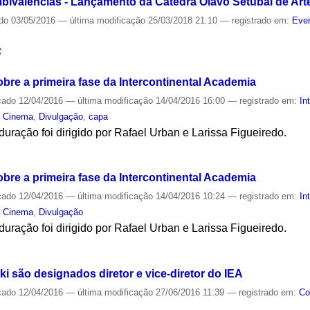
ivalências - Lançamento da Cátedra Olavo Setubal de Arte,
ado
03/05/2016
—
última modificação
25/03/2018 21:10
— registrado em:
Even
S
re a primeira fase da Intercontinental Academia
cado
12/04/2016
—
última modificação
14/04/2016 16:00
— registrado em:
In
,
Cinema
,
Divulgação
,
capa
uração foi dirigido por Rafael Urban e Larissa Figueiredo.
S
re a primeira fase da Intercontinental Academia
cado
12/04/2016
—
última modificação
14/04/2016 10:24
— registrado em:
In
,
Cinema
,
Divulgação
uração foi dirigido por Rafael Urban e Larissa Figueiredo.
S
ki são designados diretor e vice-diretor do IEA
cado
12/04/2016
—
última modificação
27/06/2016 11:39
— registrado em:
Co