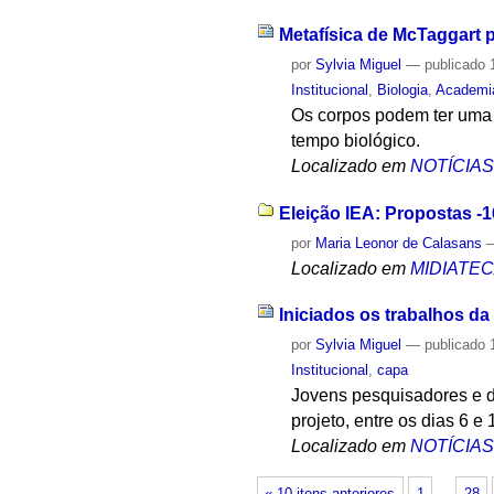
Metafísica de McTaggart p
por
Sylvia Miguel
—
publicado
1
Institucional
,
Biologia
,
Academia
Os corpos podem ter uma 
tempo biológico.
Localizado em
NOTÍCIA
Eleição IEA: Propostas -1
por
Maria Leonor de Calasans
Localizado em
MIDIATE
Iniciados os trabalhos d
por
Sylvia Miguel
—
publicado
1
Institucional
,
capa
Jovens pesquisadores e d
projeto, entre os dias 6 e
Localizado em
NOTÍCIA
« 10 itens anteriores
1
…
28