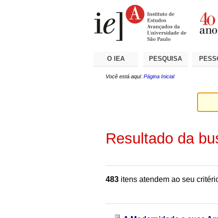
Ir
Ferramentas
Seções
para
Pessoais
o
conteúdo.
|
Ir
para
a
O IEA
PESQUISA
PESS
navegação
Você está aqui:
Página Inicial
Resultado da bu
483
itens atendem ao seu critéri