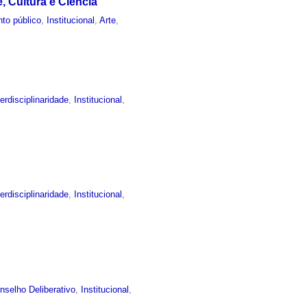
 Cultura e Ciência
to público
,
Institucional
,
Arte
,
terdisciplinaridade
,
Institucional
,
terdisciplinaridade
,
Institucional
,
nselho Deliberativo
,
Institucional
,