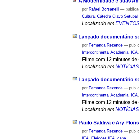
A Modernidade e suas Amb
por
Rafael Borsanelli
—
public
Cultura
,
Cátedra Olavo Setubal
Localizado em
EVENTO
Lançado documentário sob
por
Fernanda Rezende
—
publi
Intercontinental Academia
,
ICA
Filme com 12 minutos de d
Localizado em
NOTÍCIA
Lançado documentário sob
por
Fernanda Rezende
—
publi
Intercontinental Academia
,
ICA
Filme com 12 minutos de d
Localizado em
NOTÍCIA
Paulo Saldiva e Ary Plons
por
Fernanda Rezende
—
publi
IEA
,
Eleições IEA
,
capa