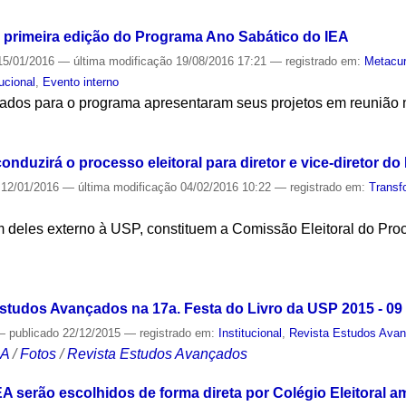
da primeira edição do Programa Ano Sabático do IEA
5/01/2016
—
última modificação
19/08/2016 17:21
— registrado em:
Metacur
tucional
,
Evento interno
ados para o programa apresentaram seus projetos em reunião no
S
uzirá o processo eleitoral para diretor e vice-diretor do
12/01/2016
—
última modificação
04/02/2016 10:22
— registrado em:
Transf
 deles externo à USP, constituem a Comissão Eleitoral do Proc
S
Estudos Avançados na 17a. Festa do Livro da USP 2015 - 09
—
publicado
22/12/2015
— registrado em:
Institucional
,
Revista Estudos Ava
CA
/
Fotos
/
Revista Estudos Avançados
IEA serão escolhidos de forma direta por Colégio Eleitoral a