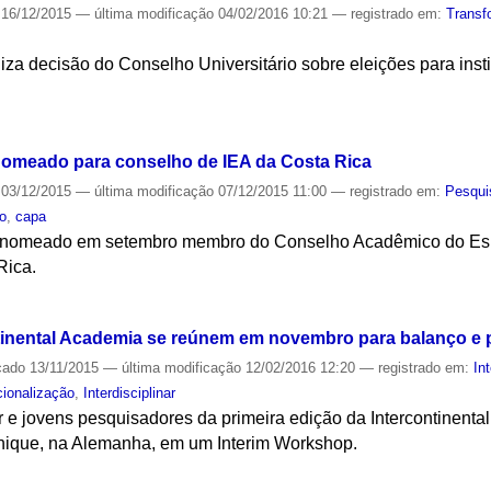
16/12/2015
—
última modificação
04/02/2016 10:21
— registrado em:
Transf
liza decisão do Conselho Universitário sobre eleições para inst
S
nomeado para conselho de IEA da Costa Rica
03/12/2015
—
última modificação
07/12/2015 11:00
— registrado em:
Pesqui
ão
,
capa
oi nomeado em setembro membro do Conselho Acadêmico do Es
Rica.
S
ntinental Academia se reúnem em novembro para balanço e
cado
13/11/2015
—
última modificação
12/02/2016 12:20
— registrado em:
In
cionalização
,
Interdisciplinar
 e jovens pesquisadores da primeira edição da Intercontinenta
ique, na Alemanha, em um Interim Workshop.
S