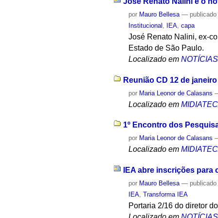
José Renato Nalini é o n
por
Mauro Bellesa
—
publicado
Institucional
,
IEA
,
capa
José Renato Nalini, ex-c
Estado de São Paulo.
Localizado em
NOTÍCIA
Reunião CD 12 de janeiro
por
Maria Leonor de Calasans
Localizado em
MIDIATE
1º Encontro dos Pesquisa
por
Maria Leonor de Calasans
Localizado em
MIDIATE
IEA abre inscrições para c
por
Mauro Bellesa
—
publicado
IEA
,
Transforma IEA
Portaria 2/16 do diretor do
Localizado em
NOTÍCIA