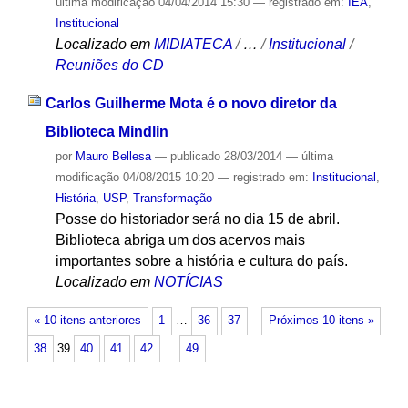
última modificação
04/04/2014 15:30
— registrado em:
IEA
,
Institucional
Localizado em
MIDIATECA
/
…
/
Institucional
/
Reuniões do CD
Carlos Guilherme Mota é o novo diretor da
Biblioteca Mindlin
por
Mauro Bellesa
—
publicado
28/03/2014
—
última
modificação
04/08/2015 10:20
— registrado em:
Institucional
,
História
,
USP
,
Transformação
Posse do historiador será no dia 15 de abril.
Biblioteca abriga um dos acervos mais
importantes sobre a história e cultura do país.
Localizado em
NOTÍCIAS
« 10 itens anteriores
1
…
36
37
Próximos 10 itens »
38
39
40
41
42
…
49