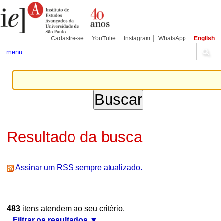
Ir
Ferramentas
Seções
para
Pessoais
o
conteúdo.
|
Cadastre-se
YouTube
Instagram
WhatsApp
English
Ir
para
menu
a
navegação
Resultado da busca
Assinar um RSS sempre atualizado.
483
itens atendem ao seu critério.
Filtrar os resultados