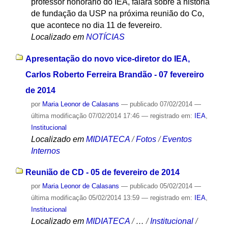
professor honorário do IEA, falará sobre a história
de fundação da USP na próxima reunião do Co,
que acontece no dia 11 de fevereiro.
Localizado em
NOTÍCIAS
Apresentação do novo vice-diretor do IEA,
Carlos Roberto Ferreira Brandão - 07 fevereiro
de 2014
por
Maria Leonor de Calasans
—
publicado
07/02/2014
—
última modificação
07/02/2014 17:46
— registrado em:
IEA
,
Institucional
Localizado em
MIDIATECA
/
Fotos
/
Eventos
Internos
Reunião de CD - 05 de fevereiro de 2014
por
Maria Leonor de Calasans
—
publicado
05/02/2014
—
última modificação
05/02/2014 13:59
— registrado em:
IEA
,
Institucional
Localizado em
MIDIATECA
/
…
/
Institucional
/