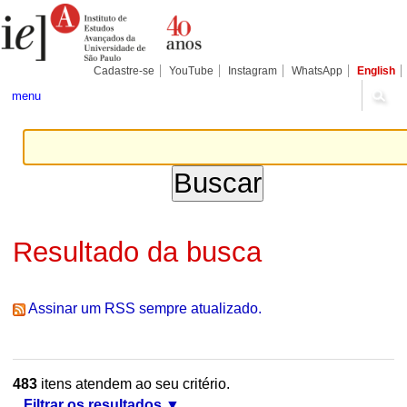
Ir
Ferramentas
Seções
para
Pessoais
o
conteúdo.
|
Cadastre-se
YouTube
Instagram
WhatsApp
English
Ir
para
menu
a
navegação
Resultado da busca
Assinar um RSS sempre atualizado.
483
itens atendem ao seu critério.
Filtrar os resultados