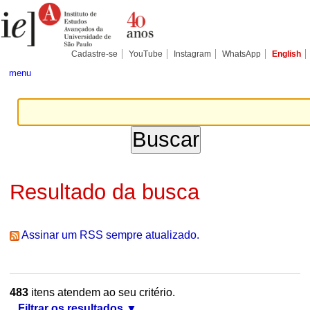
Ir
Ferramentas
Seções
para
Pessoais
o
conteúdo.
|
Cadastre-se
YouTube
Instagram
WhatsApp
English
Ir
para
menu
a
navegação
Resultado da busca
Assinar um RSS sempre atualizado.
483
itens atendem ao seu critério.
Filtrar os resultados