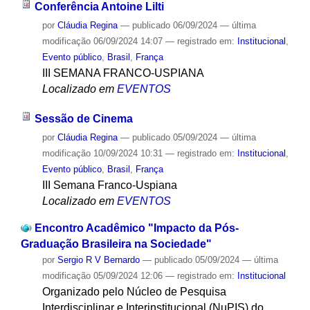
Conferência Antoine Lilti
por
Cláudia Regina
—
publicado
06/09/2024
—
última
modificação
06/09/2024 14:07
— registrado em:
Institucional
,
Evento público
,
Brasil
,
França
III SEMANA FRANCO-USPIANA
Localizado em
EVENTOS
Sessão de Cinema
por
Cláudia Regina
—
publicado
05/09/2024
—
última
modificação
10/09/2024 10:31
— registrado em:
Institucional
,
Evento público
,
Brasil
,
França
III Semana Franco-Uspiana
Localizado em
EVENTOS
Encontro Acadêmico "Impacto da Pós-
Graduação Brasileira na Sociedade"
por
Sergio R V Bernardo
—
publicado
05/09/2024
—
última
modificação
05/09/2024 12:06
— registrado em:
Institucional
Organizado pelo Núcleo de Pesquisa
Interdisciplinar e Interinstitucional (NuPIS) do