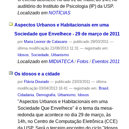
auditório do Instituto de Psicologia (IP) da USP.
Localizado em
NOTÍCIAS
Aspectos Urbanos e Habitacionais em uma
Sociedade que Envelhece - 29 de março de 2011
por
Maria Leonor de Calasans
—
publicado
29/03/2011
—
última modificação
21/08/2013 11:31
— registrado em:
Idosos
,
Sociedade
,
Urbanismo
Localizado em
MIDIATECA
/
Fotos
/
Eventos 2011
Os idosos e a cidade
por
Flávia Dourado
—
publicado
23/03/2011
—
última
modificação
03/04/2013 16:41
— registrado em:
Brasil
,
Cidadania
,
Demografia
,
Urbanismo
,
Idosos
"Aspectos Urbanos e Habitacionais em uma
Sociedade Que Envelhece" é o tema da mesa-
redonda que acontece no dia 29 de março, às
14h, no Centro de Computação Eletrônica (CCE)
da USP. Será o terceiro encontro do ciclo "Idosos