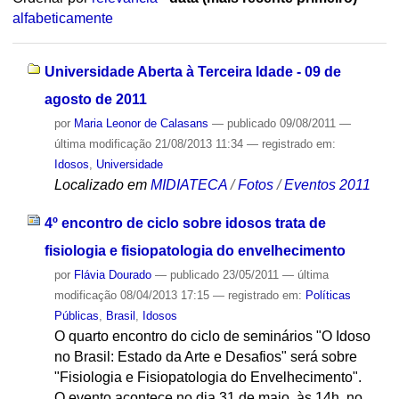
alfabeticamente
Universidade Aberta à Terceira Idade - 09 de
agosto de 2011
por
Maria Leonor de Calasans
—
publicado
09/08/2011
—
última modificação
21/08/2013 11:34
— registrado em:
Idosos
,
Universidade
Localizado em
MIDIATECA
/
Fotos
/
Eventos 2011
4º encontro de ciclo sobre idosos trata de
fisiologia e fisiopatologia do envelhecimento
por
Flávia Dourado
—
publicado
23/05/2011
—
última
modificação
08/04/2013 17:15
— registrado em:
Políticas
Públicas
,
Brasil
,
Idosos
O quarto encontro do ciclo de seminários "O Idoso
no Brasil: Estado da Arte e Desafios" será sobre
"Fisiologia e Fisiopatologia do Envelhecimento".
O evento acontece no dia 31 de maio, às 14h, no