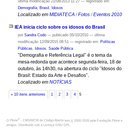
última modificação
21/08/2013 11:27
— registrado em:
Demografia
,
Brasil
,
Idosos
Localizado em
MIDIATECA
/
Fotos
/
Eventos 2010
IEA inicia ciclo sobre os idosos do Brasil
por
Sandra Codo
—
publicado
05/10/2010
—
última
modificação
12/09/2015 08:51
— registrado em:
Políticas
Públicas
,
Idosos
,
Saúde Pública
"Demografia e Referência Legal" é o tema da
mesa-redonda que acontece segunda-feira, 18 de
outubro, às 14h30, na abertura do ciclo "Idosos do
Brasil: Estado da Arte e Desafios".
Localizado em
NOTÍCIAS
« 10 itens anteriores
1
2
3
4
5
®
O
Plone
- CMS/WCM de Código Aberto
tem
©
2000-2026 pela
Fundação Plone
e
amigos. Distribuído sob a
Licença GNU GPL
.