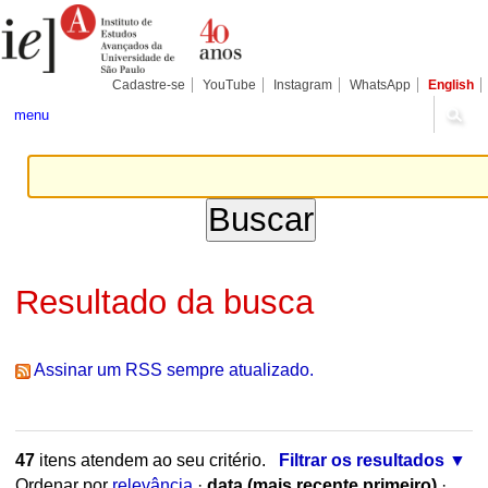
Ir
Ferramentas
Seções
para
Pessoais
o
conteúdo.
|
Cadastre-se
YouTube
Instagram
WhatsApp
English
Ir
para
menu
a
navegação
Resultado da busca
Assinar um RSS sempre atualizado.
47
itens atendem ao seu critério.
Filtrar os resultados
Ordenar por
relevância
·
data (mais recente primeiro)
·