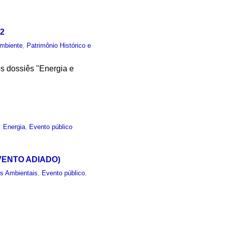
02
mbiente
,
Patrimônio Histórico e
os dossiês "Energia e
:
Energia
,
Evento público
(EVENTO ADIADO)
as Ambientais
,
Evento público
,