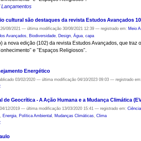
/
Lançamentos
io cultural são destaques da revista Estudos Avançados 1
26/08/2021
—
última modificação
30/08/2021 12:39
— registrado em:
Meio A
dos Avançados
,
Biodiversidade
,
Design
,
Água
,
capa
) a nova edição (102) da revista Estudos Avançados, que traz 
Conhecimento" e "Espaços Religiosos".
S
nejamento Energético
ublicado
03/02/2020
—
última modificação
04/10/2023 09:03
— registrado em
S
al de Geocrítica - A Ação Humana e a Mudança Climática 
04/12/2019
—
última modificação
13/03/2020 15:41
— registrado em:
Ciênci
S
,
Energia
,
Política Ambiental
,
Mudanças Climáticas
,
Clima
S
aulo