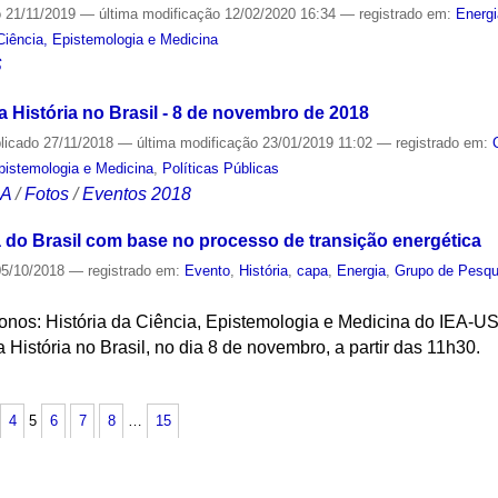
o
21/11/2019
—
última modificação
12/02/2020 16:34
— registrado em:
Energ
Ciência, Epistemologia e Medicina
S
 História no Brasil - 8 de novembro de 2018
licado
27/11/2018
—
última modificação
23/01/2019 11:02
— registrado em:
Epistemologia e Medicina
,
Políticas Públicas
CA
/
Fotos
/
Eventos 2018
a do Brasil com base no processo de transição energética
5/10/2018
— registrado em:
Evento
,
História
,
capa
,
Energia
,
Grupo de Pesqui
nos: História da Ciência, Epistemologia e Medicina do IEA-US
 História no Brasil, no dia 8 de novembro, a partir das 11h30.
S
4
5
6
7
8
…
15