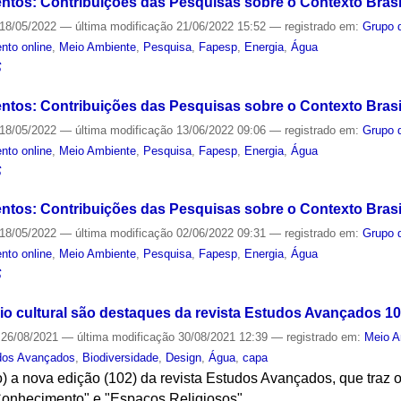
tos: Contribuições das Pesquisas sobre o Contexto Brasil
18/05/2022
—
última modificação
21/06/2022 15:52
— registrado em:
Grupo 
nto online
,
Meio Ambiente
,
Pesquisa
,
Fapesp
,
Energia
,
Água
S
tos: Contribuições das Pesquisas sobre o Contexto Brasi
18/05/2022
—
última modificação
13/06/2022 09:06
— registrado em:
Grupo 
nto online
,
Meio Ambiente
,
Pesquisa
,
Fapesp
,
Energia
,
Água
S
tos: Contribuições das Pesquisas sobre o Contexto Brasil
18/05/2022
—
última modificação
02/06/2022 09:31
— registrado em:
Grupo 
nto online
,
Meio Ambiente
,
Pesquisa
,
Fapesp
,
Energia
,
Água
S
io cultural são destaques da revista Estudos Avançados 1
26/08/2021
—
última modificação
30/08/2021 12:39
— registrado em:
Meio A
dos Avançados
,
Biodiversidade
,
Design
,
Água
,
capa
) a nova edição (102) da revista Estudos Avançados, que traz 
Conhecimento" e "Espaços Religiosos".