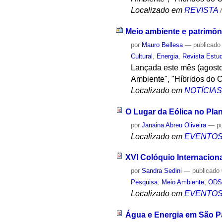
Localizado em
REVISTA
Meio ambiente e patrimôn
por
Mauro Bellesa
—
publicado
Cultural
,
Energia
,
Revista Estu
Lançada este mês (agosto
Ambiente", "Híbridos do 
Localizado em
NOTÍCIA
O Lugar da Eólica no Pla
por
Janaina Abreu Oliveira
—
p
Localizado em
EVENTO
XVI Colóquio Internacion
por
Sandra Sedini
—
publicado
Pesquisa
,
Meio Ambiente
,
OD
Localizado em
EVENTO
Água e Energia em São P