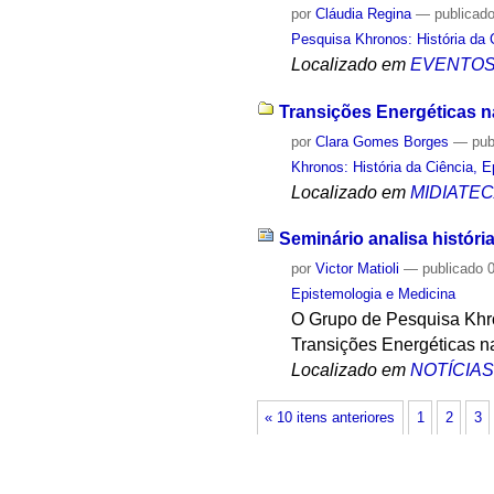
por
Cláudia Regina
—
publicad
Pesquisa Khronos: História da 
Localizado em
EVENTO
Transições Energéticas na
por
Clara Gomes Borges
—
pub
Khronos: História da Ciência, 
Localizado em
MIDIATE
Seminário analisa históri
por
Victor Matioli
—
publicado
0
Epistemologia e Medicina
O Grupo de Pesquisa Khro
Transições Energéticas na
Localizado em
NOTÍCIA
« 10 itens anteriores
1
2
3