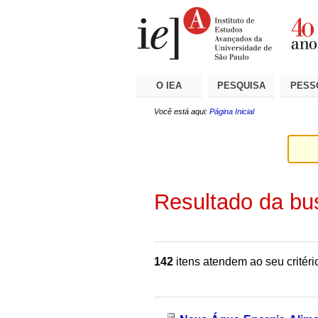
Ir
Ferramentas
Seções
para
Pessoais
o
conteúdo.
|
Ir
para
a
O IEA
PESQUISA
PESS
navegação
Você está aqui:
Página Inicial
Resultado da bu
142
itens atendem ao seu critéri