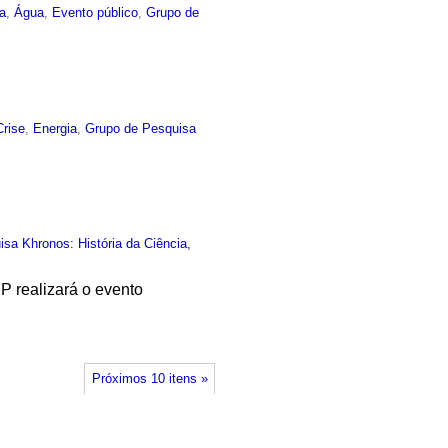
ia
,
Água
,
Evento público
,
Grupo de
Crise
,
Energia
,
Grupo de Pesquisa
sa Khronos: História da Ciência,
P realizará o evento
Próximos 10 itens »