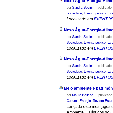
Nexo Água-Energia-Alimen
por
Sandra Sedini
—
publicado
Sociedade
,
Evento público
,
Eve
Localizado em
EVENTO
Nexo Água-Energia-Alimen
por
Sandra Sedini
—
publicado
Sociedade
,
Evento público
,
Eve
Localizado em
EVENTO
Nexo Água-Energia-Alimen
por
Sandra Sedini
—
publicado
Sociedade
,
Evento público
,
Eve
Localizado em
EVENTO
Meio ambiente e patrimôn
por
Mauro Bellesa
—
publicado
Cultural
,
Energia
,
Revista Estu
Lançada este mês (agosto
Ambiente", "Híbridos do 