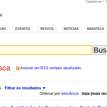
Cadastre-se
Busca
Busca
Avançad
OAS
EVENTOS
REVISTA
NOTÍCIAS
MIDIATECA
sca
Assinar um RSS sempre atualizado.
o.
Filtrar os resultados
Ordenar por
relevância
·
data (mais rec