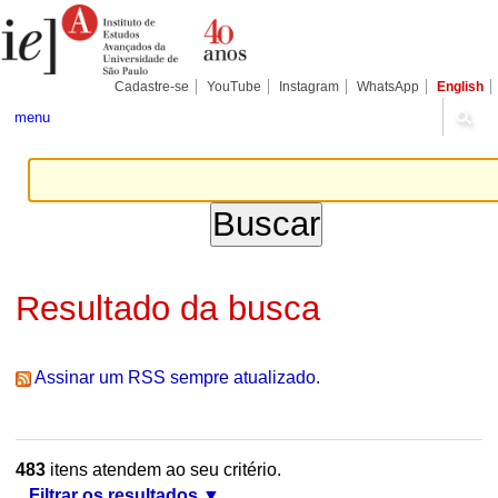
Ir
Ferramentas
Seções
para
Pessoais
o
conteúdo.
|
Cadastre-se
YouTube
Instagram
WhatsApp
English
Ir
para
menu
a
navegação
Resultado da busca
Assinar um RSS sempre atualizado.
483
itens atendem ao seu critério.
Filtrar os resultados