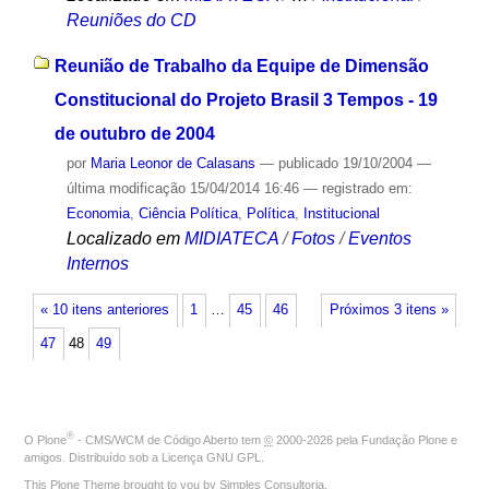
Reuniões do CD
Reunião de Trabalho da Equipe de Dimensão
Constitucional do Projeto Brasil 3 Tempos - 19
de outubro de 2004
por
Maria Leonor de Calasans
—
publicado
19/10/2004
—
última modificação
15/04/2014 16:46
— registrado em:
Economia
,
Ciência Política
,
Política
,
Institucional
Localizado em
MIDIATECA
/
Fotos
/
Eventos
Internos
« 10 itens anteriores
1
…
45
46
Próximos 3 itens »
47
48
49
®
O
Plone
- CMS/WCM de Código Aberto
tem
©
2000-2026 pela
Fundação Plone
e
amigos. Distribuído sob a
Licença GNU GPL
.
This Plone Theme brought to you by
Simples Consultoria
.