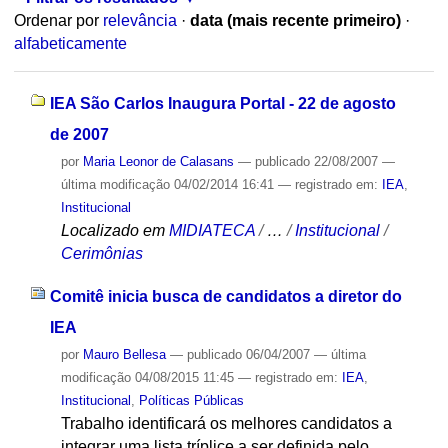
Ordenar por
relevância
·
data (mais recente primeiro)
·
alfabeticamente
IEA São Carlos Inaugura Portal - 22 de agosto
de 2007
por
Maria Leonor de Calasans
—
publicado
22/08/2007
—
última modificação
04/02/2014 16:41
— registrado em:
IEA
,
Institucional
Localizado em
MIDIATECA
/
…
/
Institucional
/
Cerimônias
Comitê inicia busca de candidatos a diretor do
IEA
por
Mauro Bellesa
—
publicado
06/04/2007
—
última
modificação
04/08/2015 11:45
— registrado em:
IEA
,
Institucional
,
Políticas Públicas
Trabalho identificará os melhores candidatos a
integrar uma lista tríplice a ser definida pelo