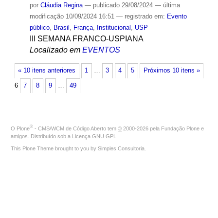
por
Cláudia Regina
—
publicado
29/08/2024
—
última
modificação
10/09/2024 16:51
— registrado em:
Evento
público
,
Brasil
,
França
,
Institucional
,
USP
III SEMANA FRANCO-USPIANA
Localizado em
EVENTOS
« 10 itens anteriores
1
…
3
4
5
Próximos 10 itens »
6
7
8
9
…
49
®
O
Plone
- CMS/WCM de Código Aberto
tem
©
2000-2026 pela
Fundação Plone
e
amigos. Distribuído sob a
Licença GNU GPL
.
This Plone Theme brought to you by
Simples Consultoria
.