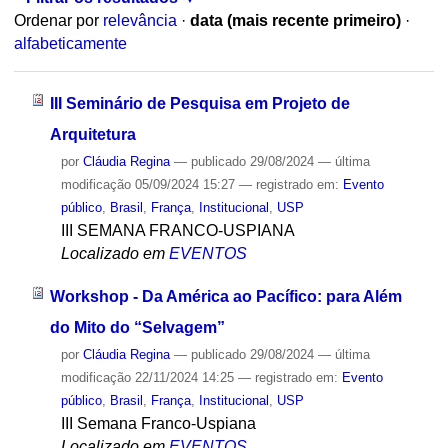
Ordenar por
relevância
·
data (mais recente primeiro)
·
alfabeticamente
III Seminário de Pesquisa em Projeto de
Arquitetura
por
Cláudia Regina
—
publicado
29/08/2024
—
última
modificação
05/09/2024 15:27
— registrado em:
Evento
público
,
Brasil
,
França
,
Institucional
,
USP
III SEMANA FRANCO-USPIANA
Localizado em
EVENTOS
Workshop - Da América ao Pacífico: para Além
do Mito do “Selvagem”
por
Cláudia Regina
—
publicado
29/08/2024
—
última
modificação
22/11/2024 14:25
— registrado em:
Evento
público
,
Brasil
,
França
,
Institucional
,
USP
III Semana Franco-Uspiana
Localizado em
EVENTOS