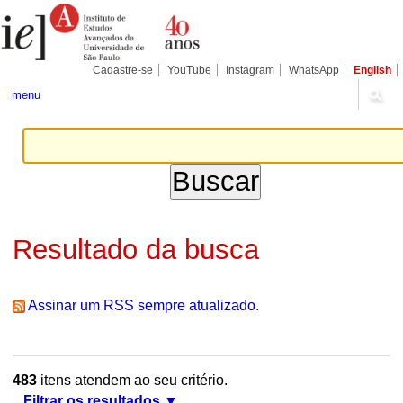
Ir
Ferramentas
Seções
para
Pessoais
o
conteúdo.
|
Cadastre-se
YouTube
Instagram
WhatsApp
English
Ir
para
menu
a
navegação
Resultado da busca
Assinar um RSS sempre atualizado.
483
itens atendem ao seu critério.
Filtrar os resultados