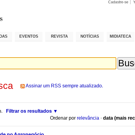
Cadastre-se
Busca
Busca
Avançad
OAS
EVENTOS
REVISTA
NOTÍCIAS
MIDIATECA
sca
Assinar um RSS sempre atualizado.
o.
Filtrar os resultados
Ordenar por
relevância
·
data (mais rec
ade no Agronegócio