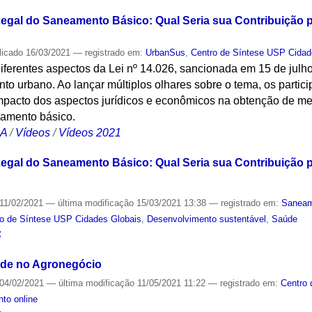
egal do Saneamento Básico: Qual Seria sua Contribuição 
licado
16/03/2021
— registrado em:
UrbanSus
,
Centro de Síntese USP Cidad
diferentes aspectos da Lei nº 14.026, sancionada em 15 de julh
to urbano. Ao lançar múltiplos olhares sobre o tema, os parti
acto dos aspectos jurídicos e econômicos na obtenção de me
eamento básico.
CA
/
Vídeos
/
Vídeos 2021
egal do Saneamento Básico: Qual Seria sua Contribuição 
11/02/2021
—
última modificação
15/03/2021 13:38
— registrado em:
Saneam
ro de Síntese USP Cidades Globais
,
Desenvolvimento sustentável
,
Saúde
S
ade no Agronegócio
04/02/2021
—
última modificação
11/05/2021 11:22
— registrado em:
Centro 
to online