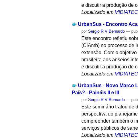
e discutir a produção de 
Localizado em
MIDIATE
UrbanSus - Encontro Acad
por
Sergio R V Bernardo
—
pub
Este encontro refletiu s
(CiAmb) no processo de 
extensão. Com o objetivo 
brasileira aos anseios i
e discutir a produção de 
Localizado em
MIDIATE
UrbanSus - Novo Marco L
País? - Painéis II e III
por
Sergio R V Bernardo
—
pub
Este seminário tratou de 
perspectiva do planejamen
compreender também o imp
serviços públicos de san
Localizado em
MIDIATE