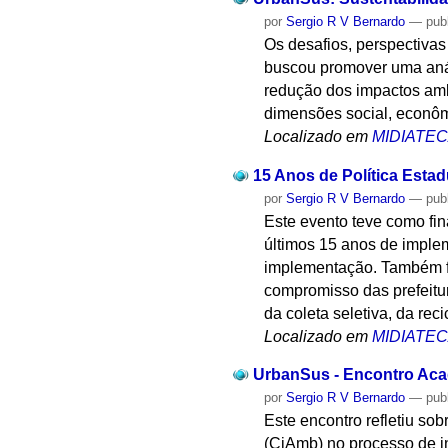
por
Sergio R V Bernardo
—
pub
Os desafios, perspectiva
buscou promover uma análi
redução dos impactos amb
dimensões social, econôm
Localizado em
MIDIATE
15 Anos de Política Esta
por
Sergio R V Bernardo
—
pub
Este evento teve como fin
últimos 15 anos de implem
implementação. Também f
compromisso das prefeitu
da coleta seletiva, da rec
Localizado em
MIDIATE
UrbanSus - Encontro Acad
por
Sergio R V Bernardo
—
pub
Este encontro refletiu s
(CiAmb) no processo de 