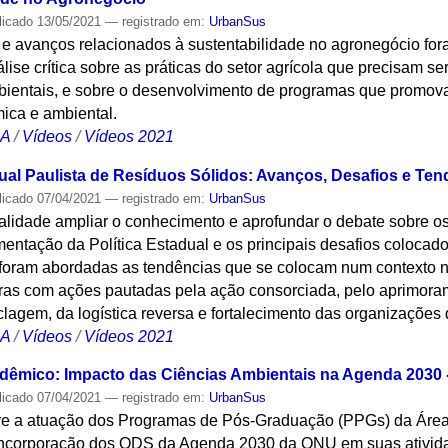
licado
13/05/2021
— registrado em:
UrbanSus
s e avanços relacionados à sustentabilidade no agronegócio fo
se crítica sobre as práticas do setor agrícola que precisam se
ientais, e sobre o desenvolvimento de programas que promova
ica e ambiental.
CA
/
Vídeos
/
Vídeos 2021
dual Paulista de Resíduos Sólidos: Avanços, Desafios e Te
licado
07/04/2021
— registrado em:
UrbanSus
alidade ampliar o conhecimento e aprofundar o debate sobre os
entação da Política Estadual e os principais desafios colocad
oram abordadas as tendências que se colocam num contexto n
ras com ações pautadas pela ação consorciada, pelo aprimora
iclagem, da logística reversa e fortalecimento das organizações
CA
/
Vídeos
/
Vídeos 2021
êmico: Impacto das Ciências Ambientais na Agenda 2030 - 
licado
07/04/2021
— registrado em:
UrbanSus
obre a atuação dos Programas de Pós-Graduação (PPGs) da Áre
incorporação dos ODS da Agenda 2030 da ONU em suas ativida