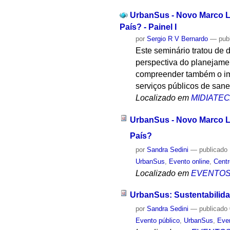
UrbanSus - Novo Marco L
País? - Painel I
por
Sergio R V Bernardo
—
pub
Este seminário tratou de 
perspectiva do planejamen
compreender também o imp
serviços públicos de san
Localizado em
MIDIATE
UrbanSus - Novo Marco L
País?
por
Sandra Sedini
—
publicado
UrbanSus
,
Evento online
,
Cent
Localizado em
EVENTO
UrbanSus: Sustentabilid
por
Sandra Sedini
—
publicado
Evento público
,
UrbanSus
,
Even