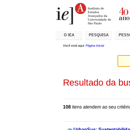
Ir
Ferramentas
Seções
para
Pessoais
o
conteúdo.
|
Ir
para
a
O IEA
PESQUISA
PESS
navegação
Você está aqui:
Página Inicial
Resultado da bu
108
itens atendem ao seu critéri
UrbanSus: Sustentabilid