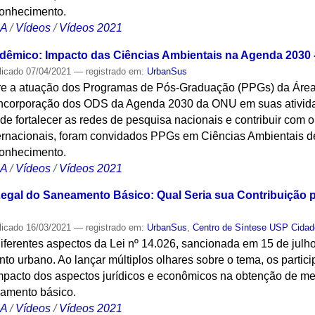
conhecimento.
CA
/
Vídeos
/
Vídeos 2021
êmico: Impacto das Ciências Ambientais na Agenda 2030 - 
licado
07/04/2021
— registrado em:
UrbanSus
obre a atuação dos Programas de Pós-Graduação (PPGs) da Áre
incorporação dos ODS da Agenda 2030 da ONU em suas ativida
de fortalecer as redes de pesquisa nacionais e contribuir com 
nternacionais, foram convidados PPGs em Ciências Ambientais d
conhecimento.
CA
/
Vídeos
/
Vídeos 2021
egal do Saneamento Básico: Qual Seria sua Contribuição 
licado
16/03/2021
— registrado em:
UrbanSus
,
Centro de Síntese USP Cidad
diferentes aspectos da Lei nº 14.026, sancionada em 15 de julh
to urbano. Ao lançar múltiplos olhares sobre o tema, os parti
acto dos aspectos jurídicos e econômicos na obtenção de me
eamento básico.
CA
/
Vídeos
/
Vídeos 2021