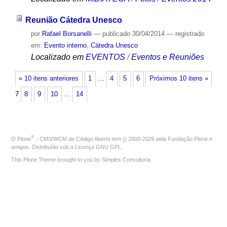
Reunião Cátedra Unesco
por
Rafael Borsanelli
—
publicado
30/04/2014
— registrado
em:
Evento interno
,
Cátedra Unesco
Localizado em
EVENTOS
/
Eventos e Reuniões
« 10 itens anteriores
1
…
4
5
6
Próximos 10 itens »
7
8
9
10
…
14
®
O
Plone
- CMS/WCM de Código Aberto
tem
©
2000-2026 pela
Fundação Plone
e
amigos. Distribuído sob a
Licença GNU GPL
.
This Plone Theme brought to you by
Simples Consultoria
.