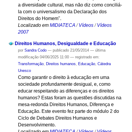
a diversidade cultural, mas não diz como conciliá-
la com o universalismo da Declaração dos
Direitos do Homem".
Localizado em
MIDIATECA
/
Vídeos
/
Vídeos
2007
Direitos Humanos, Desigualdade e Educação
por
Sandra Codo
—
publicado
21/05/2014
—
última
modificação
04/06/2025 11:00
— registrado em:
Transformação
,
Direitos humanos
,
Educação
,
Cátedra
Unesco
Como garantir o direito à educação em uma
sociedade profundamente desigual, e, como
educar respeitando as diferenças e os direitos
humanos? Estas foram as questões discutidas na
mesa-redonda Direitos Humanos, Diferença e
Educação. Este evento fez parte do módulo 2 do
Ciclo de Debates Direitos Humanos e
Desenvolvimento.
Localizado em
MIDIATECA
/
Vídeos
/
Vídeos