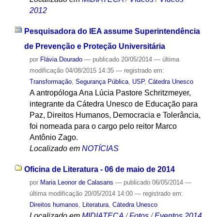
2012
Pesquisadora do IEA assume Superintendência
de Prevenção e Proteção Universitária
por
Flávia Dourado
—
publicado
20/05/2014
—
última
modificação
04/08/2015 14:35
— registrado em:
Transformação
,
Segurança Pública
,
USP
,
Cátedra Unesco
A antropóloga Ana Lúcia Pastore Schritzmeyer,
integrante da Cátedra Unesco de Educação para
Paz, Direitos Humanos, Democracia e Tolerância,
foi nomeada para o cargo pelo reitor Marco
Antônio Zago.
Localizado em
NOTÍCIAS
Oficina de Literatura - 06 de maio de 2014
por
Maria Leonor de Calasans
—
publicado
06/05/2014
—
última modificação
20/05/2014 14:00
— registrado em:
Direitos humanos
,
Literatura
,
Cátedra Unesco
Localizado em
MIDIATECA
/
Fotos
/
Eventos 2014