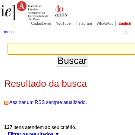
Ir
Ferramentas
Seções
para
Pessoais
o
conteúdo.
|
Cadastre-se
YouTube
Instagram
WhatsApp
English
Ir
para
menu
a
navegação
Resultado da busca
Assinar um RSS sempre atualizado.
137
itens atendem ao seu critério.
Filtrar os resultados