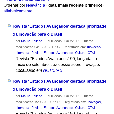
Ordenar por
relevância
·
data (mais recente primeiro)
·
alfabeticamente
Revista 'Estudos Avançados' destaca prioridade
da inovação para o Brasil
por
Mauro Bellesa
—
publicado
05/09/2017
—
última
modificação
04/10/2017 11:36
— registrado em:
Inovação
,
Literatura
,
Revista Estudos Avançados
,
Cultura
,
CT&I
Revista "Estudos Avançados" 90, lançada no
início de setembro, traz dossiê sobre inovação.
Localizado em
NOTÍCIAS
Revista 'Estudos Avançados' destaca prioridade
da inovação para o Brasil
por
Mauro Bellesa
—
publicado
05/09/2017
—
última
modificação
15/05/2019 09:17
— registrado em:
Inovação
,
Literatura
,
Revista Estudos Avançados
,
Cultura
,
CT&I
Revista "Estudos Avançados" 90, lançada no