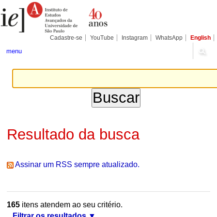
Ir
Ferramentas
Seções
para
Pessoais
o
conteúdo.
|
Cadastre-se
YouTube
Instagram
WhatsApp
English
Ir
para
menu
a
navegação
Resultado da busca
Assinar um RSS sempre atualizado.
165
itens atendem ao seu critério.
Filtrar os resultados