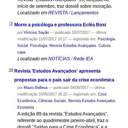
início de setembro, traz dossiê sobre inovação.
Localizado em
REVISTA
/
Lançamentos
Morre a psicóloga e professora Ecléa Bosi
por
Vinícius Sayão
—
publicado
10/07/2017
—
última
modificação
11/07/2017 10:17
— registrado em:
Psicologia
Social
,
Psicologia
,
Revista Estudos Avançados
,
Cultura
,
capa
Localizado em
NOTÍCIAS
/
Rede IEA
Revista 'Estudos Avançados' apresenta
propostas para o país sair da crise econômica
por
Mauro Bellesa
—
publicado
04/05/2017
—
última
modificação
15/05/2017 16:22
— registrado em:
Crise
Econômica
,
Ciências Sociais
,
Revista Estudos Avançados
,
Economia
A edição 89 da revista "Estudos Avançados",
referente ao quadrimestre janeiro-abril, traz o
dossiê "Saídas para a Crise Econômica" e a