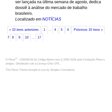
ser lançada na última semana de agosto, dedica
dossiê à análise do mercado de trabalho
brasileiro.
Localizado em
NOTÍCIAS
« 10 itens anteriores
1
…
4
5
6
Próximos 10 itens »
7
8
9
10
…
17
®
O
Plone
- CMS/WCM de Código Aberto
tem
©
2000-2026 pela
Fundação Plone
e
amigos. Distribuído sob a
Licença GNU GPL
.
This Plone Theme brought to you by
Simples Consultoria
.