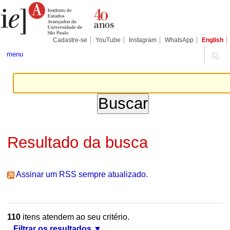
Ir
Ferramentas
Seções
para
Pessoais
o
conteúdo.
|
Cadastre-se
YouTube
Instagram
WhatsApp
English
Ir
para
menu
a
navegação
Resultado da busca
Assinar um RSS sempre atualizado.
110
itens atendem ao seu critério.
Filtrar os resultados