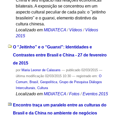
China e seu impacto nas relações econômicas
bilaterais. A exposição se concentrou em um
aspecto cultural peculiar de cada país: o "jeitinho
brasileiro" e o guanxi, elemento distintivo da
cultura chinesa.
Localizado em
MIDIATECA
/
Vídeos
/
Vídeos
2015
O “Jeitinho” e o “Guanxi": Identidades e
Contrastes entre Brasil e China - 27 de fevereiro
de 2015
por
Maria Leonor de Calasans
—
publicado
02/03/2015
—
última modificação
02/03/2015 10:30
— registrado em:
O
Comum
,
Brasil
,
Geopolítica
,
Grupo de Pesquisa Diálogos
Interculturais
,
Cultura
Localizado em
MIDIATECA
/
Fotos
/
Eventos 2015
Encontro traça um paralelo entre as culturas do
Brasil e da China no ambiente de negócios