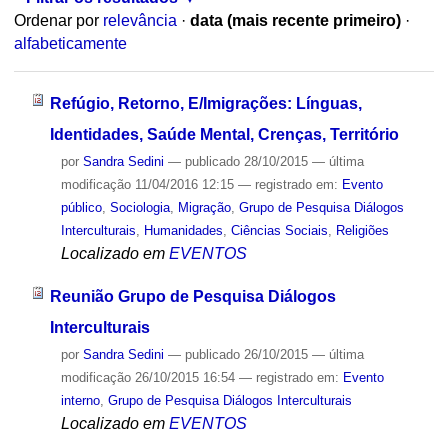
Ordenar por
relevância
·
data (mais recente primeiro)
·
alfabeticamente
Refúgio, Retorno, E/Imigrações: Línguas,
Identidades, Saúde Mental, Crenças, Território
por
Sandra Sedini
—
publicado
28/10/2015
—
última
modificação
11/04/2016 12:15
— registrado em:
Evento
público
,
Sociologia
,
Migração
,
Grupo de Pesquisa Diálogos
Interculturais
,
Humanidades
,
Ciências Sociais
,
Religiões
Localizado em
EVENTOS
Reunião Grupo de Pesquisa Diálogos
Interculturais
por
Sandra Sedini
—
publicado
26/10/2015
—
última
modificação
26/10/2015 16:54
— registrado em:
Evento
interno
,
Grupo de Pesquisa Diálogos Interculturais
Localizado em
EVENTOS