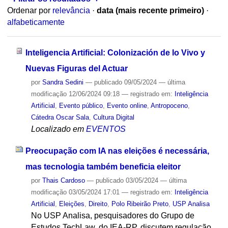
Ordenar por
relevância
·
data (mais recente primeiro)
·
alfabeticamente
Inteligencia Artificial: Colonización de lo Vivo y
Nuevas Figuras del Actuar
por
Sandra Sedini
—
publicado
09/05/2024
—
última
modificação
12/06/2024 09:18
— registrado em:
Inteligência
Artificial
,
Evento público
,
Evento online
,
Antropoceno
,
Cátedra Oscar Sala
,
Cultura Digital
Localizado em
EVENTOS
Preocupação com IA nas eleições é necessária,
mas tecnologia também beneficia eleitor
por
Thais Cardoso
—
publicado
03/05/2024
—
última
modificação
03/05/2024 17:01
— registrado em:
Inteligência
Artificial
,
Eleições
,
Direito
,
Polo Ribeirão Preto
,
USP Analisa
No USP Analisa, pesquisadores do Grupo de
Estudos TechLaw, do IEA-RP, discutem regulação