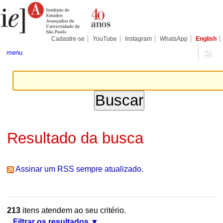
Ir
Ferramentas
Seções
para
Pessoais
o
conteúdo.
|
Cadastre-se
YouTube
Instagram
WhatsApp
English
Ir
para
menu
a
navegação
Resultado da busca
Assinar um RSS sempre atualizado.
213
itens atendem ao seu critério.
Filtrar os resultados