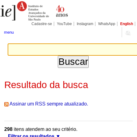
Ir
Ferramentas
Seções
para
Pessoais
o
conteúdo.
|
Cadastre-se
YouTube
Instagram
WhatsApp
English
Ir
para
menu
a
navegação
Resultado da busca
Assinar um RSS sempre atualizado.
298
itens atendem ao seu critério.
Filtrar os resultados