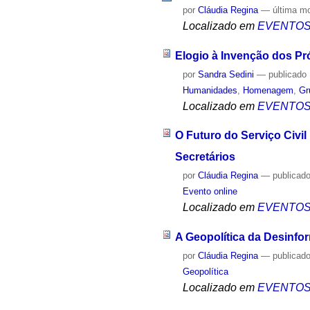
por
Cláudia Regina
—
última m
Localizado em
EVENTO
Elogio à Invenção dos Pr
por
Sandra Sedini
—
publicado
Humanidades
,
Homenagem
,
Gr
Localizado em
EVENTO
O Futuro do Serviço Civil
Secretários
por
Cláudia Regina
—
publicad
Evento online
Localizado em
EVENTO
A Geopolítica da Desinf
por
Cláudia Regina
—
publicad
Geopolítica
Localizado em
EVENTO