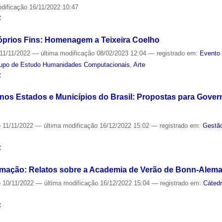
odificação
16/11/2022 10:47
S
óprios Fins: Homenagem a Teixeira Coelho
11/11/2022
—
última modificação
08/02/2023 12:04
— registrado em:
Evento 
upo de Estudo Humanidades Computacionais
,
Arte
S
 nos Estados e Municípios do Brasil: Propostas para Govern
o
11/11/2022
—
última modificação
16/12/2022 15:02
— registrado em:
Gestão
S
ormação: Relatos sobre a Academia de Verão de Bonn-Alem
o
10/11/2022
—
última modificação
16/12/2022 15:04
— registrado em:
Cáted
S