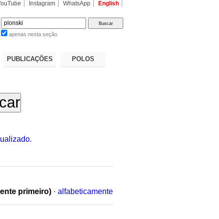
YouTube
Instagram
WhatsApp
English
apenas nesta seção
a…
PUBLICAÇÕES
POLOS
ualizado.
ente primeiro)
·
alfabeticamente