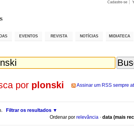
Cadastre-se
Busca
Busca
Avançad
OAS
EVENTOS
REVISTA
NOTÍCIAS
MIDIATECA
sca por
plonski
Assinar um RSS sempre at
o.
Filtrar os resultados
Ordenar por
relevância
·
data (mais rec