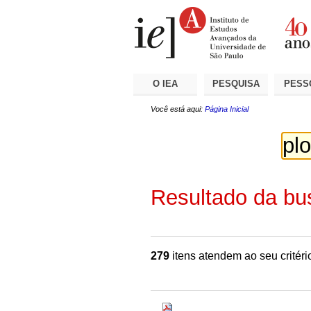
Ir
Ferramentas
Seções
para
Pessoais
o
conteúdo.
|
Ir
para
a
O IEA
PESQUISA
PESS
navegação
Você está aqui:
Página Inicial
Resultado da bu
279
itens atendem ao seu critéri