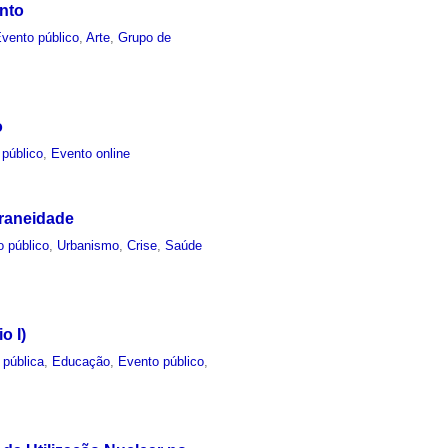
nto
vento público
,
Arte
,
Grupo de
o
 público
,
Evento online
oraneidade
o público
,
Urbanismo
,
Crise
,
Saúde
o I)
 pública
,
Educação
,
Evento público
,