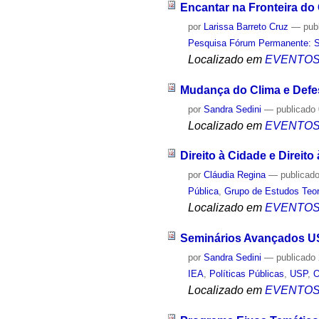
Encantar na Fronteira d
por
Larissa Barreto Cruz
—
pub
Pesquisa Fórum Permanente: Sis
Localizado em
EVENTO
Mudança do Clima e Defes
por
Sandra Sedini
—
publicado
Localizado em
EVENTO
Direito à Cidade e Direit
por
Cláudia Regina
—
publicad
Pública
,
Grupo de Estudos Teor
Localizado em
EVENTO
Seminários Avançados US
por
Sandra Sedini
—
publicado
IEA
,
Políticas Públicas
,
USP
,
O
Localizado em
EVENTO