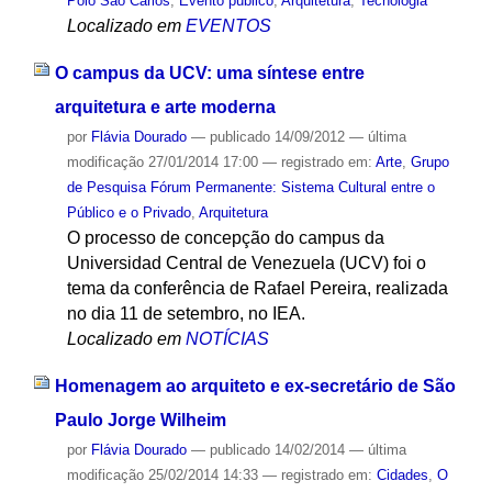
Polo São Carlos
,
Evento público
,
Arquitetura
,
Tecnologia
Localizado em
EVENTOS
O campus da UCV: uma síntese entre
arquitetura e arte moderna
por
Flávia Dourado
—
publicado
14/09/2012
—
última
modificação
27/01/2014 17:00
— registrado em:
Arte
,
Grupo
de Pesquisa Fórum Permanente: Sistema Cultural entre o
Público e o Privado
,
Arquitetura
O processo de concepção do campus da
Universidad Central de Venezuela (UCV) foi o
tema da conferência de Rafael Pereira, realizada
no dia 11 de setembro, no IEA.
Localizado em
NOTÍCIAS
Homenagem ao arquiteto e ex-secretário de São
Paulo Jorge Wilheim
por
Flávia Dourado
—
publicado
14/02/2014
—
última
modificação
25/02/2014 14:33
— registrado em:
Cidades
,
O