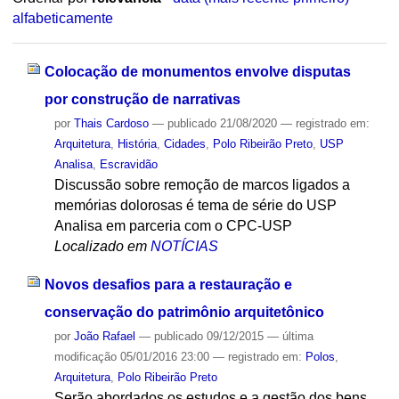
alfabeticamente
Colocação de monumentos envolve disputas
por construção de narrativas
por
Thais Cardoso
—
publicado
21/08/2020
— registrado em:
Arquitetura
,
História
,
Cidades
,
Polo Ribeirão Preto
,
USP
Analisa
,
Escravidão
Discussão sobre remoção de marcos ligados a
memórias dolorosas é tema de série do USP
Analisa em parceria com o CPC-USP
Localizado em
NOTÍCIAS
Novos desafios para a restauração e
conservação do patrimônio arquitetônico
por
João Rafael
—
publicado
09/12/2015
—
última
modificação
05/01/2016 23:00
— registrado em:
Polos
,
Arquitetura
,
Polo Ribeirão Preto
Serão abordados os estudos e a gestão dos bens