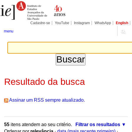
Ir
Ferramentas
Seções
para
Pessoais
o
conteúdo.
|
Cadastre-se
YouTube
Instagram
WhatsApp
English
Ir
para
menu
a
navegação
Resultado da busca
Assinar um RSS sempre atualizado.
55
itens atendem ao seu critério.
Filtrar os resultados
Ordenar por
relevância
·
data (mais recente primeiro)
·