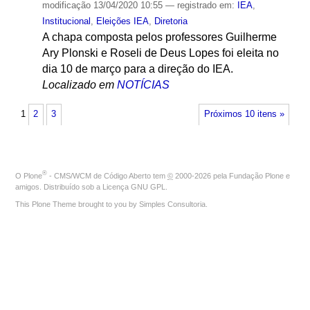
modificação
13/04/2020 10:55
— registrado em:
IEA
,
Institucional
,
Eleições IEA
,
Diretoria
A chapa composta pelos professores Guilherme
Ary Plonski e Roseli de Deus Lopes foi eleita no
dia 10 de março para a direção do IEA.
Localizado em
NOTÍCIAS
1
2
3
Próximos 10 itens »
®
O
Plone
- CMS/WCM de Código Aberto
tem
©
2000-2026 pela
Fundação Plone
e
amigos. Distribuído sob a
Licença GNU GPL
.
This Plone Theme brought to you by
Simples Consultoria
.