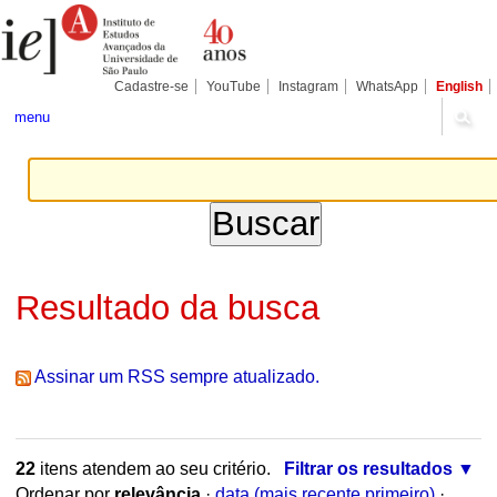
Ir
Ferramentas
Seções
para
Pessoais
o
conteúdo.
|
Cadastre-se
YouTube
Instagram
WhatsApp
English
Ir
para
menu
a
navegação
Resultado da busca
Assinar um RSS sempre atualizado.
22
itens atendem ao seu critério.
Filtrar os resultados
Ordenar por
relevância
·
data (mais recente primeiro)
·