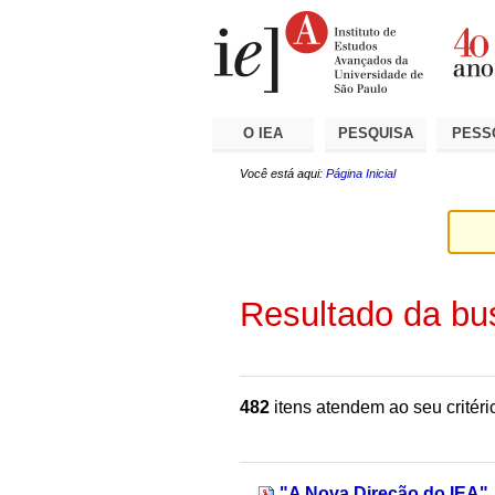
Ir
Ferramentas
Seções
para
Pessoais
o
conteúdo.
|
Ir
para
a
O IEA
PESQUISA
PESS
navegação
Você está aqui:
Página Inicial
Resultado da bu
482
itens atendem ao seu critéri
"A Nova Direção do IEA"