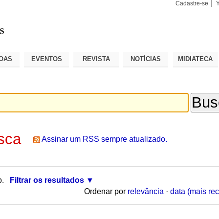
Cadastre-se
Busca
Busca
Avançad
OAS
EVENTOS
REVISTA
NOTÍCIAS
MIDIATECA
sca
Assinar um RSS sempre atualizado.
o.
Filtrar os resultados
Ordenar por
relevância
·
data (mais rec