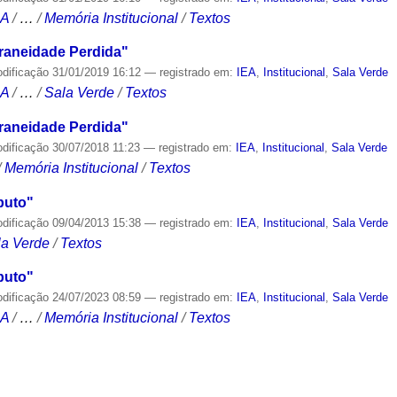
CA
/
…
/
Memória Institucional
/
Textos
aneidade Perdida"
odificação
31/01/2019 16:12
— registrado em:
IEA
,
Institucional
,
Sala Verde
CA
/
…
/
Sala Verde
/
Textos
aneidade Perdida"
odificação
30/07/2018 11:23
— registrado em:
IEA
,
Institucional
,
Sala Verde
/
Memória Institucional
/
Textos
puto"
odificação
09/04/2013 15:38
— registrado em:
IEA
,
Institucional
,
Sala Verde
la Verde
/
Textos
puto"
odificação
24/07/2023 08:59
— registrado em:
IEA
,
Institucional
,
Sala Verde
CA
/
…
/
Memória Institucional
/
Textos