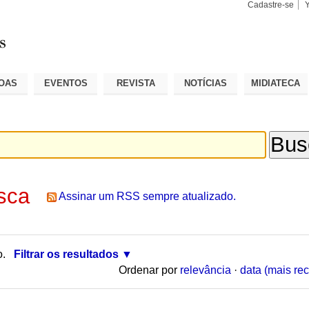
Cadastre-se
Busca
Busca
Avançad
OAS
EVENTOS
REVISTA
NOTÍCIAS
MIDIATECA
sca
Assinar um RSS sempre atualizado.
o.
Filtrar os resultados
Ordenar por
relevância
·
data (mais rec