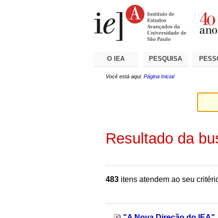
Ir
Ferramentas
Seções
para
Pessoais
o
conteúdo.
|
Ir
para
a
O IEA
PESQUISA
PESS
navegação
Você está aqui:
Página Inicial
Resultado da bu
483
itens atendem ao seu critéri
"A Nova Direção do IEA"