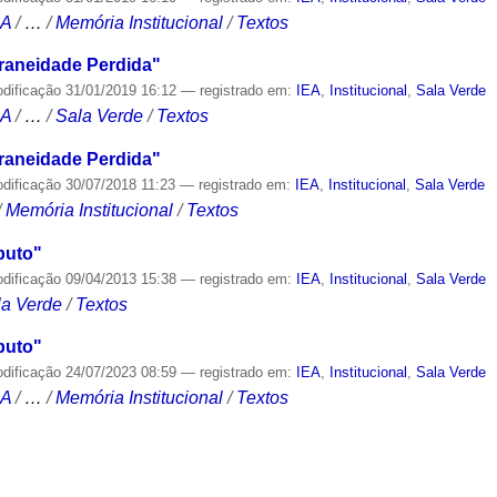
CA
/
…
/
Memória Institucional
/
Textos
aneidade Perdida"
odificação
31/01/2019 16:12
— registrado em:
IEA
,
Institucional
,
Sala Verde
CA
/
…
/
Sala Verde
/
Textos
aneidade Perdida"
odificação
30/07/2018 11:23
— registrado em:
IEA
,
Institucional
,
Sala Verde
/
Memória Institucional
/
Textos
puto"
odificação
09/04/2013 15:38
— registrado em:
IEA
,
Institucional
,
Sala Verde
la Verde
/
Textos
puto"
odificação
24/07/2023 08:59
— registrado em:
IEA
,
Institucional
,
Sala Verde
CA
/
…
/
Memória Institucional
/
Textos