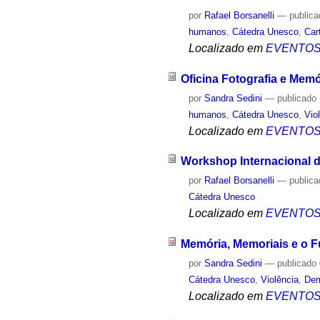
por
Rafael Borsanelli
—
public
humanos
,
Cátedra Unesco
,
Car
Localizado em
EVENTO
Oficina Fotografia e Mem
por
Sandra Sedini
—
publicado
humanos
,
Cátedra Unesco
,
Vio
Localizado em
EVENTO
Workshop Internacional 
por
Rafael Borsanelli
—
public
Cátedra Unesco
Localizado em
EVENTO
Memória, Memoriais e o 
por
Sandra Sedini
—
publicado
Cátedra Unesco
,
Violência
,
Dem
Localizado em
EVENTO