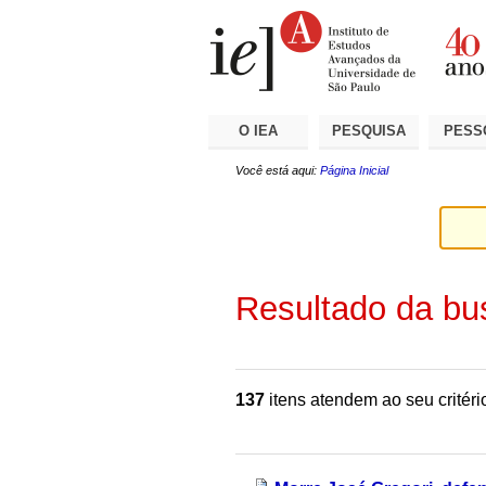
Ir
Ferramentas
Seções
para
Pessoais
o
conteúdo.
|
Ir
para
a
O IEA
PESQUISA
PESS
navegação
Você está aqui:
Página Inicial
Resultado da bu
137
itens atendem ao seu critéri