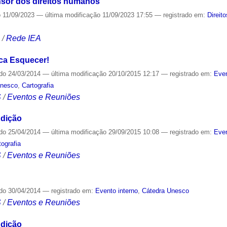
nsor dos direitos humanos
o
11/09/2023
—
última modificação
11/09/2023 17:55
— registrado em:
Direit
S
/
Rede IEA
ca Esquecer!
ado
24/03/2014
—
última modificação
20/10/2015 12:17
— registrado em:
Even
Unesco
,
Cartografia
S
/
Eventos e Reuniões
Edição
ado
25/04/2014
—
última modificação
29/09/2015 10:08
— registrado em:
Even
tografia
S
/
Eventos e Reuniões
ado
30/04/2014
— registrado em:
Evento interno
,
Cátedra Unesco
S
/
Eventos e Reuniões
Edição