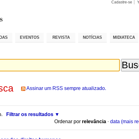
Cadastre-se
Busca
Busca
Avançad
OAS
EVENTOS
REVISTA
NOTÍCIAS
MIDIATECA
sca
Assinar um RSS sempre atualizado.
o.
Filtrar os resultados
Ordenar por
relevância
·
data (mais re