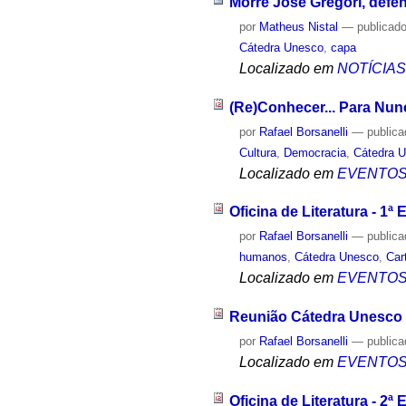
Morre José Gregori, defe
por
Matheus Nistal
—
publicad
Cátedra Unesco
,
capa
Localizado em
NOTÍCIA
(Re)Conhecer... Para Nun
por
Rafael Borsanelli
—
public
Cultura
,
Democracia
,
Cátedra 
Localizado em
EVENTO
Oficina de Literatura - 1ª 
por
Rafael Borsanelli
—
public
humanos
,
Cátedra Unesco
,
Car
Localizado em
EVENTO
Reunião Cátedra Unesco
por
Rafael Borsanelli
—
public
Localizado em
EVENTO
Oficina de Literatura - 2ª 