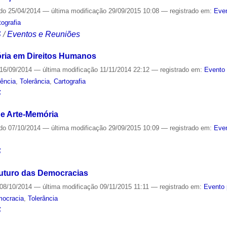
ado
25/04/2014
—
última modificação
29/09/2015 10:08
— registrado em:
Even
tografia
S
/
Eventos e Reuniões
ória em Direitos Humanos
16/09/2014
—
última modificação
11/11/2014 22:12
— registrado em:
Evento 
lência
,
Tolerância
,
Cartografia
S
de Arte-Memória
ado
07/10/2014
—
última modificação
29/09/2015 10:09
— registrado em:
Even
S
Futuro das Democracias
08/10/2014
—
última modificação
09/11/2015 11:11
— registrado em:
Evento 
ocracia
,
Tolerância
S