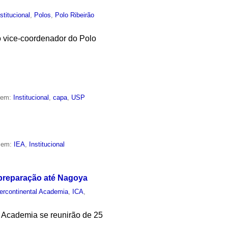
nstitucional
,
Polos
,
Polo Ribeirão
o vice-coordenador do Polo
o em:
Institucional
,
capa
,
USP
o em:
IEA
,
Institucional
 preparação até Nagoya
tercontinental Academia
,
ICA
,
l Academia se reunirão de 25