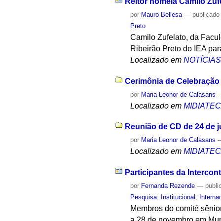
Reitor nomeia Camilo Zuf
por
Mauro Bellesa
—
publicado
Preto
Camilo Zufelato, da Facu
Ribeirão Preto do IEA par
Localizado em
NOTÍCIA
Cerimônia de Celebração 
por
Maria Leonor de Calasans
Localizado em
MIDIATE
Reunião de CD de 24 de 
por
Maria Leonor de Calasans
Localizado em
MIDIATE
Participantes da Interco
por
Fernanda Rezende
—
publi
Pesquisa
,
Institucional
,
Interna
Membros do comitê sênior
a 28 de novembro em Mun