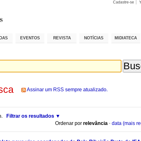
Cadastre-se
Busca
Busca
Avançad
OAS
EVENTOS
REVISTA
NOTÍCIAS
MIDIATECA
sca
Assinar um RSS sempre atualizado.
o.
Filtrar os resultados
Ordenar por
relevância
·
data (mais re