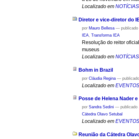
Localizado em
NOTÍCIA
Diretor e vice-diretor do 
por
Mauro Bellesa
—
publicado
IEA
,
Transforma IEA
Resolução do reitor oficia
museus
Localizado em
NOTÍCIA
Bohm in Brazil
por
Cláudia Regina
—
publicad
Localizado em
EVENTO
Posse de Helena Nader e P
por
Sandra Sedini
—
publicado
Cátedra Olavo Setubal
Localizado em
EVENTO
Reunião da Cátedra Olavo