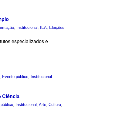
mplo
ormação
,
Institucional
,
IEA
,
Eleições
itutos especializados e
,
Evento público
,
Institucional
e Ciência
 público
,
Institucional
,
Arte
,
Cultura
,