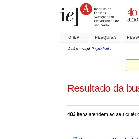
Ir
Ferramentas
Seções
para
Pessoais
o
conteúdo.
|
Ir
para
a
O IEA
PESQUISA
PESS
navegação
Você está aqui:
Página Inicial
Resultado da bu
483
itens atendem ao seu critéri