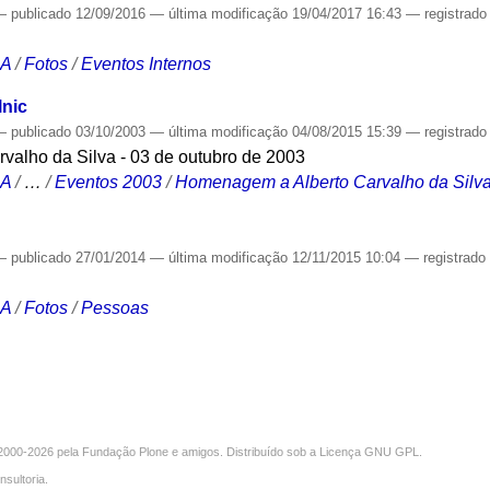
—
publicado
12/09/2016
—
última modificação
19/04/2017 16:43
— registrad
CA
/
Fotos
/
Eventos Internos
lnic
—
publicado
03/10/2003
—
última modificação
04/08/2015 15:39
— registrad
alho da Silva - 03 de outubro de 2003
CA
/
…
/
Eventos 2003
/
Homenagem a Alberto Carvalho da Silva
—
publicado
27/01/2014
—
última modificação
12/11/2015 10:04
— registrad
CA
/
Fotos
/
Pessoas
000-2026 pela
Fundação Plone
e amigos. Distribuído sob a
Licença GNU GPL
.
nsultoria
.