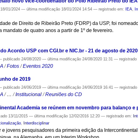
elato novo vice-coordenador do Polo Ribeirão Preto do IEA
18/01/2024
—
última modificação
18/01/2024 14:54
— registrado em:
IEA
,
I
ldade de Direito de Ribeirão Preto (FDRP) da USP, foi nomead
a mandato de quatro anos a partir de 1º de fevereiro.
S
do Acordo USP com CGI.br e NIC.br - 21 de agosto de 2020
—
publicado
24/08/2020
—
última modificação
24/08/2020 11:31
— registrad
CA
/
Fotos
/
Eventos 2020
junho de 2019
—
publicado
24/06/2019
—
última modificação
24/06/2019 16:41
— registrad
CA
/
…
/
Institucional
/
Reuniões do CD
ntinental Academia se reúnem em novembro para balanço e
cado
13/11/2015
—
última modificação
12/02/2016 12:20
— registrado em:
In
cionalização
,
Interdisciplinar
 e jovens pesquisadores da primeira edição da Intercontinenta
ique, na Alemanha, em um Interim Workshop.