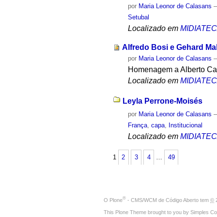
por
Maria Leonor de Calasans
Setubal
Localizado em
MIDIATE
Alfredo Bosi e Gehard Ma
por
Maria Leonor de Calasans
Homenagem a Alberto Carv
Localizado em
MIDIATE
Leyla Perrone-Moisés
por
Maria Leonor de Calasans
França
,
capa
,
Institucional
Localizado em
MIDIATE
1
2
3
4
…
49
®
O
Plone
- CMS/WCM de Código Aberto
tem
©
2
This Plone Theme brought to you by
Simples Co