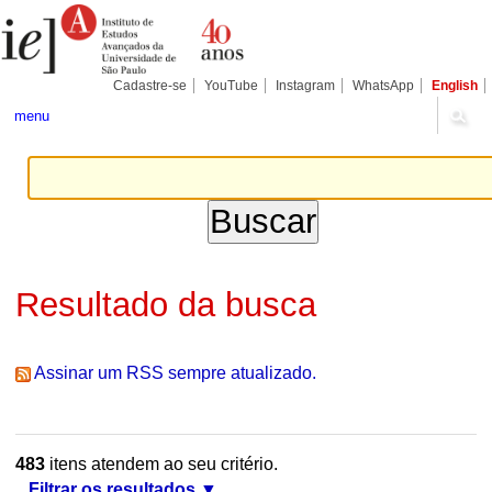
Ir
Ferramentas
Seções
para
Pessoais
o
conteúdo.
|
Cadastre-se
YouTube
Instagram
WhatsApp
English
Ir
para
menu
a
navegação
Resultado da busca
Assinar um RSS sempre atualizado.
483
itens atendem ao seu critério.
Filtrar os resultados