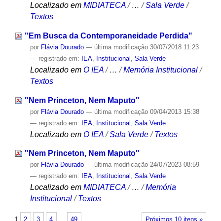
Localizado em
MIDIATECA
/
…
/
Sala Verde
/
Textos
"Em Busca da Contemporaneidade Perdida"
por
Flávia Dourado
—
última modificação
30/07/2018 11:23
— registrado em:
IEA
,
Institucional
,
Sala Verde
Localizado em
O IEA
/
…
/
Memória Institucional
/
Textos
"Nem Princeton, Nem Maputo"
por
Flávia Dourado
—
última modificação
09/04/2013 15:38
— registrado em:
IEA
,
Institucional
,
Sala Verde
Localizado em
O IEA
/
Sala Verde
/
Textos
"Nem Princeton, Nem Maputo"
por
Flávia Dourado
—
última modificação
24/07/2023 08:59
— registrado em:
IEA
,
Institucional
,
Sala Verde
Localizado em
MIDIATECA
/
…
/
Memória
Institucional
/
Textos
1
2
3
4
…
49
Próximos 10 itens »