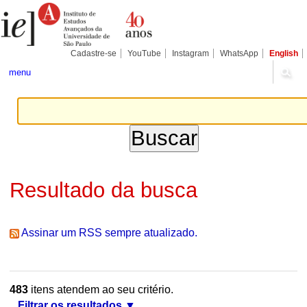
Ir
Ferramentas
Seções
para
Pessoais
o
conteúdo.
|
Cadastre-se
YouTube
Instagram
WhatsApp
English
Ir
para
menu
a
navegação
Resultado da busca
Assinar um RSS sempre atualizado.
483
itens atendem ao seu critério.
Filtrar os resultados