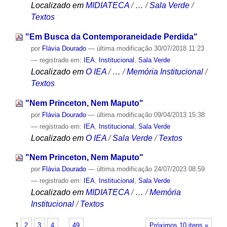
Localizado em
MIDIATECA
/
…
/
Sala Verde
/
Textos
"Em Busca da Contemporaneidade Perdida"
por
Flávia Dourado
—
última modificação
30/07/2018 11:23
— registrado em:
IEA
,
Institucional
,
Sala Verde
Localizado em
O IEA
/
…
/
Memória Institucional
/
Textos
"Nem Princeton, Nem Maputo"
por
Flávia Dourado
—
última modificação
09/04/2013 15:38
— registrado em:
IEA
,
Institucional
,
Sala Verde
Localizado em
O IEA
/
Sala Verde
/
Textos
"Nem Princeton, Nem Maputo"
por
Flávia Dourado
—
última modificação
24/07/2023 08:59
— registrado em:
IEA
,
Institucional
,
Sala Verde
Localizado em
MIDIATECA
/
…
/
Memória
Institucional
/
Textos
1
2
3
4
…
49
Próximos 10 itens »