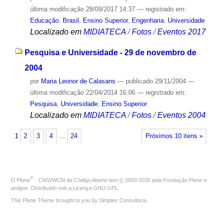
última modificação
28/09/2017 14:37
— registrado em:
Educação
,
Brasil
,
Ensino Superior
,
Engenharia
,
Universidade
Localizado em
MIDIATECA
/
Fotos
/
Eventos 2017
Pesquisa e Universidade - 29 de novembro de
2004
por
Maria Leonor de Calasans
—
publicado
29/11/2004
—
última modificação
22/04/2014 16:06
— registrado em:
Pesquisa
,
Universidade
,
Ensino Superior
Localizado em
MIDIATECA
/
Fotos
/
Eventos 2004
1
2
3
4
…
24
Próximos 10 itens »
®
O
Plone
- CMS/WCM de Código Aberto
tem
©
2000-2026 pela
Fundação Plone
e
amigos. Distribuído sob a
Licença GNU GPL
.
This Plone Theme brought to you by
Simples Consultoria
.