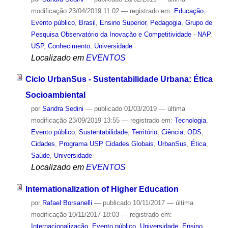
modificação
23/04/2019 11:02
— registrado em:
Educação
,
Evento público
,
Brasil
,
Ensino Superior
,
Pedagogia
,
Grupo de
Pesquisa Observatório da Inovação e Competitividade - NAP
,
USP
,
Conhecimento
,
Universidade
Localizado em
EVENTOS
Ciclo UrbanSus - Sustentabilidade Urbana: Ética
Socioambiental
por
Sandra Sedini
—
publicado
01/03/2019
—
última
modificação
23/09/2019 13:55
— registrado em:
Tecnologia
,
Evento público
,
Sustentabilidade
,
Território
,
Ciência
,
ODS
,
Cidades
,
Programa USP Cidades Globais
,
UrbanSus
,
Ética
,
Saúde
,
Universidade
Localizado em
EVENTOS
Internationalization of Higher Education
por
Rafael Borsanelli
—
publicado
10/11/2017
—
última
modificação
10/11/2017 18:03
— registrado em:
Internacionalização
,
Evento público
,
Universidade
,
Ensino