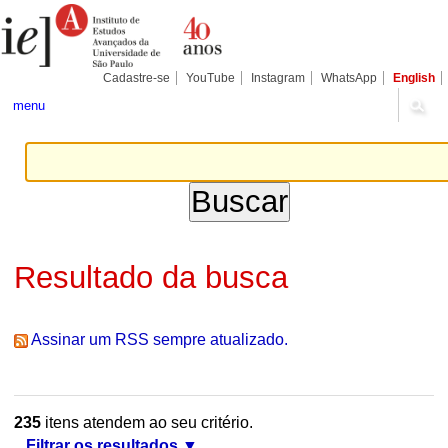
Ir
Ferramentas
Seções
para
Pessoais
o
conteúdo.
|
Cadastre-se
YouTube
Instagram
WhatsApp
English
Ir
para
menu
a
navegação
Resultado da busca
Assinar um RSS sempre atualizado.
235
itens atendem ao seu critério.
Filtrar os resultados