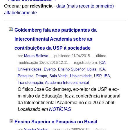
Ordenar por
relevância
·
data (mais recente primeiro)
·
alfabeticamente
Goldemberg fala aos participantes da
Intercontinental Academia sobre as
contribuições da USP à sociedade
por
Mauro Bellesa
—
publicado
21/04/2015
—
última
modificação
12/02/2016 12:11
— registrado em:
ICA
Universidades
,
Evento
,
Ensino Superior
,
Ubias
,
ICA
,
Pesquisa
,
Tempo
,
Sala Verde
,
Universidade
,
USP
,
IEA
,
Transformação
,
Academia Intercontinental
O físico José Goldemberg, ex-reitor da USP e ex-
ministro da Educação, fez a conferência inaugural
da Intercontinental Academia no dia 20 de abril.
Localizado em
NOTÍCIAS
Ensino Superior e Pesquisa no Brasil
por
Sandra Sedini
—
publicado
28/02/2019
—
última