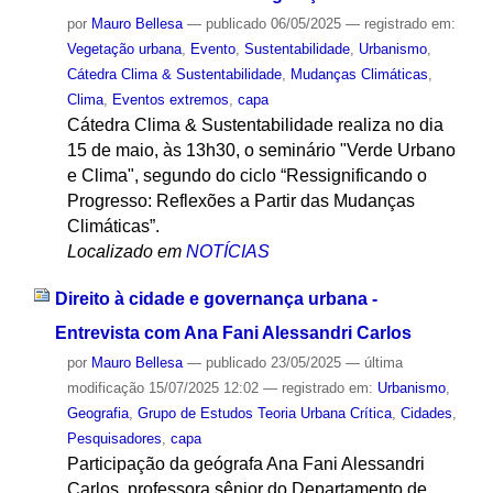
por
Mauro Bellesa
—
publicado
06/05/2025
— registrado em:
Vegetação urbana
,
Evento
,
Sustentabilidade
,
Urbanismo
,
Cátedra Clima & Sustentabilidade
,
Mudanças Climáticas
,
Clima
,
Eventos extremos
,
capa
Cátedra Clima & Sustentabilidade realiza no dia
15 de maio, às 13h30, o seminário "Verde Urbano
e Clima", segundo do ciclo “Ressignificando o
Progresso: Reflexões a Partir das Mudanças
Climáticas”.
Localizado em
NOTÍCIAS
Direito à cidade e governança urbana -
Entrevista com Ana Fani Alessandri Carlos
por
Mauro Bellesa
—
publicado
23/05/2025
—
última
modificação
15/07/2025 12:02
— registrado em:
Urbanismo
,
Geografia
,
Grupo de Estudos Teoria Urbana Crítica
,
Cidades
,
Pesquisadores
,
capa
Participação da geógrafa Ana Fani Alessandri
Carlos, professora sênior do Departamento de