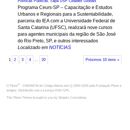
Políticas Públicas
,
capa USP Cidades Globais
Programa Ceurs-SP – Capacitação e Estudos
Urbanos e Regionais para a Sustentabilidade,
parceria do IEA com a Universidade Federal de
Santa Catarina (UFSC), realizará nove cursos
para agentes municipais da região de São José
do Rio Preto, SP, e outros interessados
Localizado em
NOTÍCIAS
1
2
3
4
…
20
Próximos 10 itens »
®
O
Plone
- CMS/WCM de Código Aberto
tem
©
2000-2026 pela
Fundação Plone
e
amigos. Distribuído sob a
Licença GNU GPL
.
This Plone Theme brought to you by
Simples Consultoria
.