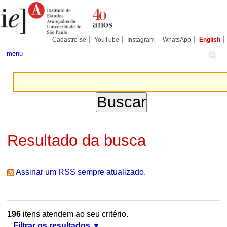
Ir
Ferramentas
Seções
para
Pessoais
o
conteúdo.
|
Cadastre-se
YouTube
Instagram
WhatsApp
English
Ir
para
menu
a
navegação
Resultado da busca
Assinar um RSS sempre atualizado.
196
itens atendem ao seu critério.
Filtrar os resultados