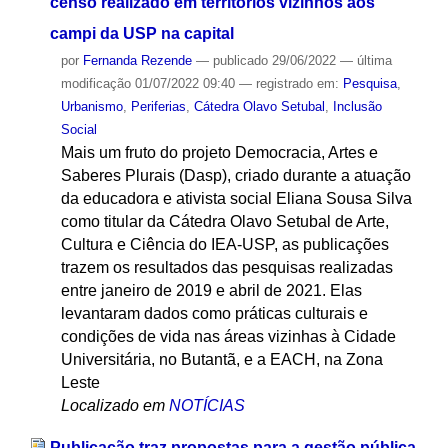
censo realizado em territórios vizinhos aos
campi da USP na capital
por
Fernanda Rezende
—
publicado
29/06/2022
—
última
modificação
01/07/2022 09:40
— registrado em:
Pesquisa
,
Urbanismo
,
Periferias
,
Cátedra Olavo Setubal
,
Inclusão
Social
Mais um fruto do projeto Democracia, Artes e
Saberes Plurais (Dasp), criado durante a atuação
da educadora e ativista social Eliana Sousa Silva
como titular da Cátedra Olavo Setubal de Arte,
Cultura e Ciência do IEA-USP, as publicações
trazem os resultados das pesquisas realizadas
entre janeiro de 2019 e abril de 2021. Elas
levantaram dados como práticas culturais e
condições de vida nas áreas vizinhas à Cidade
Universitária, no Butantã, e a EACH, na Zona
Leste
Localizado em
NOTÍCIAS
Publicação traz propostas para a gestão pública