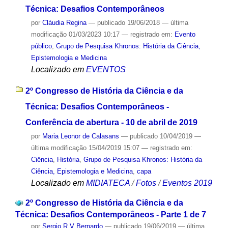
Técnica: Desafios Contemporâneos
por
Cláudia Regina
—
publicado
19/06/2018
—
última
modificação
01/03/2023 10:17
— registrado em:
Evento
público
,
Grupo de Pesquisa Khronos: História da Ciência,
Epistemologia e Medicina
Localizado em
EVENTOS
2º Congresso de História da Ciência e da
Técnica: Desafios Contemporâneos -
Conferência de abertura - 10 de abril de 2019
por
Maria Leonor de Calasans
—
publicado
10/04/2019
—
última modificação
15/04/2019 15:07
— registrado em:
Ciência
,
História
,
Grupo de Pesquisa Khronos: História da
Ciência, Epistemologia e Medicina
,
capa
Localizado em
MIDIATECA
/
Fotos
/
Eventos 2019
2º Congresso de História da Ciência e da
Técnica: Desafios Contemporâneos - Parte 1 de 7
por
Sergio R V Bernardo
—
publicado
19/06/2019
—
última