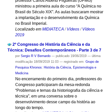
professor Carlos Alberto Filgueiras (UFMG)
ministrou a primeira aula do curso “A Química no
Brasil do Século XIX”. As aulas buscaram mostrar
a implantação e o desenvolvimento da Química
no Brasil Imperial.
Localizado em
MIDIATECA
/
Vídeos
/
Vídeos
2019
2º Congresso de História da Ciência e da
Técnica: Desafios Contemporâneos - Parte 3 de 7
por
Sergio R V Bernardo
—
publicado
19/06/2019
—
última
modificação
18/09/2019 11:03
— registrado em:
Grupo de
Pesquisa Khronos: História da Ciência, Epistemologia e
Medicina
No encerramento do primeiro dia, professores do
Congresso participaram da mesa-redonda
“Problemas e temas da historiografia da ciência e
técnica”, em uma conversa sobre o
desenvolvimento desse campo da história ao
longo do tempo.