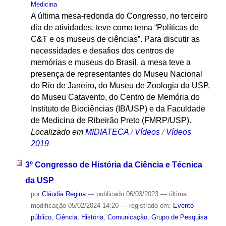
Medicina
A última mesa-redonda do Congresso, no terceiro
dia de atividades, teve como tema “Políticas de
C&T e os museus de ciências”. Para discutir as
necessidades e desafios dos centros de
memórias e museus do Brasil, a mesa teve a
presença de representantes do Museu Nacional
do Rio de Janeiro, do Museu de Zoologia da USP,
do Museu Catavento, do Centro de Memória do
Instituto de Biociências (IB/USP) e da Faculdade
de Medicina de Ribeirão Preto (FMRP/USP).
Localizado em
MIDIATECA
/
Vídeos
/
Vídeos
2019
3º Congresso de História da Ciência e Técnica
da USP
por
Cláudia Regina
—
publicado
06/03/2023
—
última
modificação
05/02/2024 14:20
— registrado em:
Evento
público
,
Ciência
,
História
,
Comunicação
,
Grupo de Pesquisa