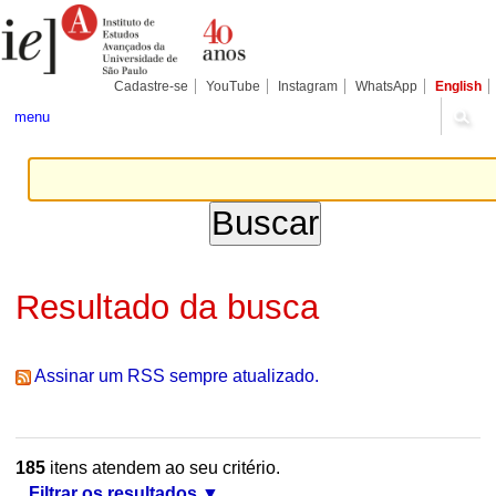
Ir
Ferramentas
Seções
para
Pessoais
o
conteúdo.
|
Cadastre-se
YouTube
Instagram
WhatsApp
English
Ir
para
menu
a
navegação
Resultado da busca
Assinar um RSS sempre atualizado.
185
itens atendem ao seu critério.
Filtrar os resultados