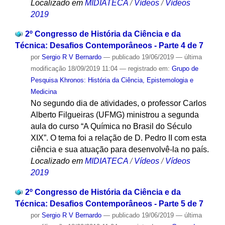
Localizado em
MIDIATECA
/
Vídeos
/
Vídeos
2019
2º Congresso de História da Ciência e da
Técnica: Desafios Contemporâneos - Parte 4 de 7
por
Sergio R V Bernardo
—
publicado
19/06/2019
—
última
modificação
18/09/2019 11:04
— registrado em:
Grupo de
Pesquisa Khronos: História da Ciência, Epistemologia e
Medicina
No segundo dia de atividades, o professor Carlos
Alberto Filgueiras (UFMG) ministrou a segunda
aula do curso “A Química no Brasil do Século
XIX”. O tema foi a relação de D. Pedro II com esta
ciência e sua atuação para desenvolvê-la no país.
Localizado em
MIDIATECA
/
Vídeos
/
Vídeos
2019
2º Congresso de História da Ciência e da
Técnica: Desafios Contemporâneos - Parte 5 de 7
por
Sergio R V Bernardo
—
publicado
19/06/2019
—
última