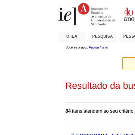
Ir
Ferramentas
Seções
para
Pessoais
o
conteúdo.
|
Ir
para
a
O IEA
PESQUISA
PESS
navegação
Você está aqui:
Página Inicial
Resultado da bu
84
itens atendem ao seu critério.