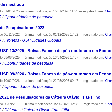
 de mestrado
do
01/04/2025
—
última modificação
16/01/2026 11:21
— registrado em:
Cha
A
/
Oportunidades de pesquisa
e Pesquisadores 2023
ado
08/11/2022
—
última modificação
01/12/2025 17:52
— registrado em:
Cha
A
/
Projetos
/
USP Cidades Globais
USP 13/2025 - Bolsas Fapesp de pós-doutorado em Economi
do
08/08/2025
—
última modificação
13/04/2026 17:07
— registrado em:
Cha
A
/
Oportunidades de pesquisa
USP 09/2026 - Bolsas Fapesp de pós-doutorado em Economi
do
10/02/2026
—
última modificação
22/05/2026 09:47
— registrado em:
Cha
A
/
Oportunidades de pesquisa
1 de Pesquisadores da Cátedra Otávio Frias Filho
ado
09/09/2021
—
última modificação
15/02/2023 12:38
— registrado em:
Cha
A
/
Cátedras
/
Cátedra Otavio Frias Filho