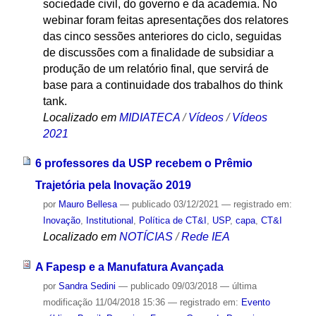
sociedade civil, do governo e da academia. No
webinar foram feitas apresentações dos relatores
das cinco sessões anteriores do ciclo, seguidas
de discussões com a finalidade de subsidiar a
produção de um relatório final, que servirá de
base para a continuidade dos trabalhos do think
tank.
Localizado em
MIDIATECA
/
Vídeos
/
Vídeos
2021
6 professores da USP recebem o Prêmio
Trajetória pela Inovação 2019
por
Mauro Bellesa
—
publicado
03/12/2021
— registrado em:
Inovação
,
Institutional
,
Política de CT&I
,
USP
,
capa
,
CT&I
Localizado em
NOTÍCIAS
/
Rede IEA
A Fapesp e a Manufatura Avançada
por
Sandra Sedini
—
publicado
09/03/2018
—
última
modificação
11/04/2018 15:36
— registrado em:
Evento