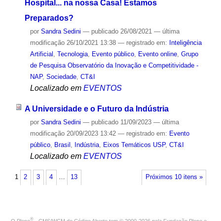
Hospital... na nossa Casa! Estamos
Preparados?
por
Sandra Sedini
—
publicado
26/08/2021
—
última
modificação
26/10/2021 13:38
— registrado em:
Inteligência
Artificial
,
Tecnologia
,
Evento público
,
Evento online
,
Grupo
de Pesquisa Observatório da Inovação e Competitividade -
NAP
,
Sociedade
,
CT&I
Localizado em
EVENTOS
A Universidade e o Futuro da Indústria
por
Sandra Sedini
—
publicado
11/09/2023
—
última
modificação
20/09/2023 13:42
— registrado em:
Evento
público
,
Brasil
,
Indústria
,
Eixos Temáticos USP
,
CT&I
Localizado em
EVENTOS
1
2
3
4
…
13
Próximos 10 itens »
®
O
Plone
- CMS/WCM de Código Aberto
tem
©
2000-2026 pela
Fundação Plone
e