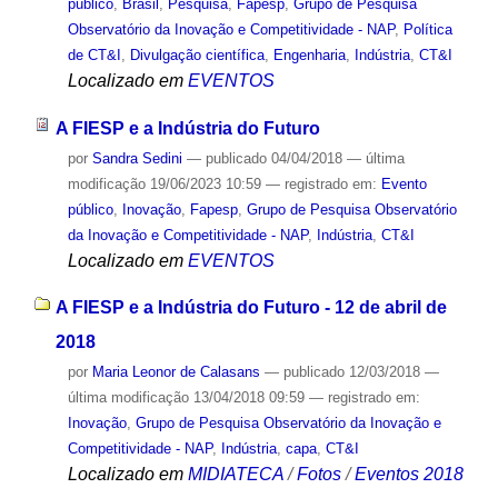
público
,
Brasil
,
Pesquisa
,
Fapesp
,
Grupo de Pesquisa
Observatório da Inovação e Competitividade - NAP
,
Política
de CT&I
,
Divulgação científica
,
Engenharia
,
Indústria
,
CT&I
Localizado em
EVENTOS
A FIESP e a Indústria do Futuro
por
Sandra Sedini
—
publicado
04/04/2018
—
última
modificação
19/06/2023 10:59
— registrado em:
Evento
público
,
Inovação
,
Fapesp
,
Grupo de Pesquisa Observatório
da Inovação e Competitividade - NAP
,
Indústria
,
CT&I
Localizado em
EVENTOS
A FIESP e a Indústria do Futuro - 12 de abril de
2018
por
Maria Leonor de Calasans
—
publicado
12/03/2018
—
última modificação
13/04/2018 09:59
— registrado em:
Inovação
,
Grupo de Pesquisa Observatório da Inovação e
Competitividade - NAP
,
Indústria
,
capa
,
CT&I
Localizado em
MIDIATECA
/
Fotos
/
Eventos 2018