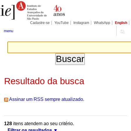
Ir
Ferramentas
Seções
para
Pessoais
o
conteúdo.
|
Cadastre-se
YouTube
Instagram
WhatsApp
English
Ir
para
menu
a
navegação
Resultado da busca
Assinar um RSS sempre atualizado.
128
itens atendem ao seu critério.
Filtrar os resultados