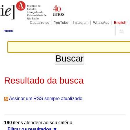
Ir
Ferramentas
Seções
para
Pessoais
o
conteúdo.
|
Cadastre-se
YouTube
Instagram
WhatsApp
English
Ir
para
menu
a
navegação
Resultado da busca
Assinar um RSS sempre atualizado.
190
itens atendem ao seu critério.
Filtrar os resultados