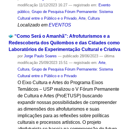
modificação
11/12/2023 16:27
— registrado em:
Evento
público
,
Grupo de Pesquisa Fórum Permanente: Sistema
Cultural entre o Público e o Privado
,
Arte
,
Cultura
Localizado em
EVENTOS
“Como Será o Amanhã”: Afrofuturismos e a
Redescoberta dos Quilombos e das Cidades como
Laboratórios de Experimentação Cultural e Criativa
por
Jorge Paulo Soares
—
publicado
28/06/2023
—
última
modificação
25/09/2023 15:51
— registrado em:
Arte
,
Cultura
,
Grupo de Pesquisa Fórum Permanente: Sistema
Cultural entre o Público e o Privado
O Eixo Cultura e Artes do Programa Eixos
Temáticos – USP realizou o V Fórum Permanente
de Cultura e Artes (ProETUSP) buscando
expandir nossas possibilidades de compreender
as dimensões dos afrofuturismos e suas
implicações para as reflexões sobre políticas
culturais e processos artísticos. O projeto
afrofuturista se baseia na compreensão do futuro