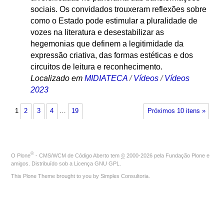
sociais. Os convidados trouxeram reflexões sobre
como o Estado pode estimular a pluralidade de
vozes na literatura e desestabilizar as
hegemonias que definem a legitimidade da
expressão criativa, das formas estéticas e dos
circuitos de leitura e reconhecimento.
Localizado em
MIDIATECA
/
Vídeos
/
Vídeos
2023
1
2
3
4
…
19
Próximos 10 itens »
®
O
Plone
- CMS/WCM de Código Aberto
tem
©
2000-2026 pela
Fundação Plone
e
amigos. Distribuído sob a
Licença GNU GPL
.
This Plone Theme brought to you by
Simples Consultoria
.