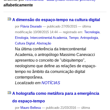
alfabeticamente
A dimensão do espaço-tempo na cultura digital
por
Flávia Dourado
—
publicado
27/05/2015
—
última
modificação
10/08/2015 14:44
— registrado em:
Tecnologia
,
Etnologia
,
Intercontinental Academia
,
Tempo
,
Antropologia
,
Cultura Digital
,
Abstração
Na última conferência da Intercontinental
Academia, o antropólogo Massimo Canevacci
apresentou o conceito de "ubiquitempo",
neologismo que define as relações de espaço-
tempo no âmbito da comunicação digital
contemporânea.
Localizado em
NOTÍCIAS
A holografia como metáfora para a emergência
do espaço-tempo
por
Mauro Bellesa
—
publicado
21/03/2016
—
última