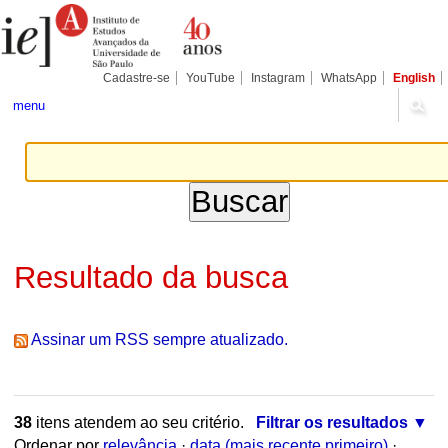
Ir
Ferramentas
Seções
para
Pessoais
o
conteúdo.
|
Cadastre-se
YouTube
Instagram
WhatsApp
English
Ir
para
menu
a
navegação
Resultado da busca
Assinar um RSS sempre atualizado.
38
itens atendem ao seu critério.
Filtrar os resultados
Ordenar por
relevância
·
data (mais recente primeiro)
·