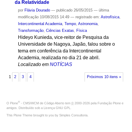
da Relatividade
por
Flávia Dourado
—
publicado
26/05/2015
—
última
modificação
10/08/2015 14:49
— registrado em:
Astrofísica
,
Intercontinental Academia
,
Tempo
,
Astronomia
,
Transformação
,
Ciências Exatas
,
Física
Hideyo Kunieda, vice-reitor de Pesquisa da
Universidade de Nagoya, Japão, falou sobre o
tema em conferência da Intercontinental
Academia, realizada no dia 21 de abril.
Localizado em
NOTÍCIAS
1
2
3
4
Próximos 10 itens »
®
O
Plone
- CMS/WCM de Código Aberto
tem
©
2000-2026 pela
Fundação Plone
e
amigos. Distribuído sob a
Licença GNU GPL
.
This Plone Theme brought to you by
Simples Consultoria
.