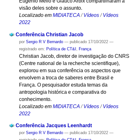
Eugênio Mello e Glauco Arbix compartilharam a
visão deles sobre o assunto.
Localizado em
MIDIATECA
/
Vídeos
/
Vídeos
2022
Conferência Christian Jacob
por
Sergio R V Bernardo
—
publicado
17/10/2022
—
registrado em:
Política de CT&I
,
França
Christian Jacob, diretor de investigação do CNRS
(Centre national de la recherche scientifique),
explorou em sua conferência os aspectos que
envolvem a troca de saberes entre Brasil e
França. O pesquisador estuda temas da
antropologia histórica e comparativa do
conhecimento.
Localizado em
MIDIATECA
/
Vídeos
/
Vídeos
2022
Conferência Jacques Leenhardt
por
Sergio R V Bernardo
—
publicado
17/10/2022
—
registrado em:
Política de CT&I
,
França