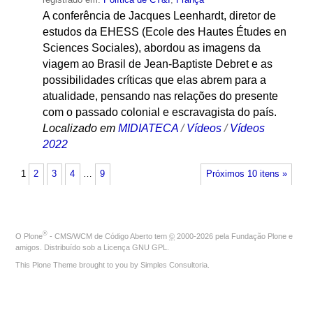
A conferência de Jacques Leenhardt, diretor de
estudos da EHESS (Ecole des Hautes Études en
Sciences Sociales), abordou as imagens da
viagem ao Brasil de Jean-Baptiste Debret e as
possibilidades críticas que elas abrem para a
atualidade, pensando nas relações do presente
com o passado colonial e escravagista do país.
Localizado em
MIDIATECA
/
Vídeos
/
Vídeos
2022
1
2
3
4
…
9
Próximos 10 itens »
®
O
Plone
- CMS/WCM de Código Aberto
tem
©
2000-2026 pela
Fundação Plone
e
amigos. Distribuído sob a
Licença GNU GPL
.
This Plone Theme brought to you by
Simples Consultoria
.