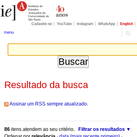
Ir
Ferramentas
Seções
para
Pessoais
o
conteúdo.
|
Cadastre-se
YouTube
Instagram
WhatsApp
English
Ir
para
menu
a
navegação
Resultado da busca
Assinar um RSS sempre atualizado.
86
itens atendem ao seu critério.
Filtrar os resultados
Ordenar por
relevância
·
data (mais recente primeiro)
·