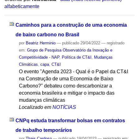
alfabeticamente
Caminhos para a construção de uma economia
de baixo carbono no Brasil
por
Beatriz Herminio
—
publicado
29/04/2022
— registrado
em:
Grupo de Pesquisa Observatório da Inovação e
Competitividade - NAP
,
Política de CT&I
,
Mudanças
Climáticas
,
capa
,
CT&I
O evento "Agenda 2023 - Qual é o Papel da CT&I
na Construção de uma Economia de Baixo
Carbono?" debateu como descarbonizar a
economia brasileira e mitigar o impacto das
mudanças climáticas
Localizado em
NOTÍCIAS
CNPq estuda transformar bolsas em contratos
de trabalho temporários
por
Thais Cardoso
—
publicado
19/04/2023
— registrado em: