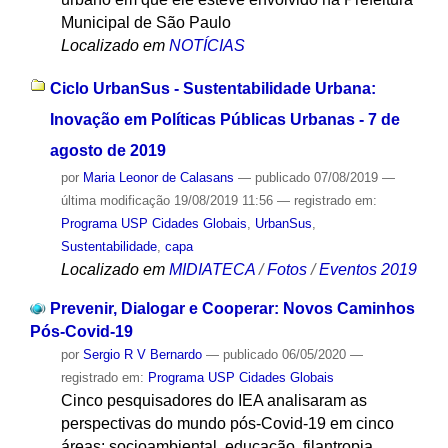
Municipal de São Paulo
Localizado em
NOTÍCIAS
Ciclo UrbanSus - Sustentabilidade Urbana:
Inovação em Políticas Públicas Urbanas - 7 de
agosto de 2019
por
Maria Leonor de Calasans
—
publicado
07/08/2019
—
última modificação
19/08/2019 11:56
— registrado em:
Programa USP Cidades Globais
,
UrbanSus
,
Sustentabilidade
,
capa
Localizado em
MIDIATECA
/
Fotos
/
Eventos 2019
Prevenir, Dialogar e Cooperar: Novos Caminhos
Pós-Covid-19
por
Sergio R V Bernardo
—
publicado
06/05/2020
—
registrado em:
Programa USP Cidades Globais
Cinco pesquisadores do IEA analisaram as
perspectivas do mundo pós-Covid-19 em cinco
áreas: socioambiental, educação, filantropia,