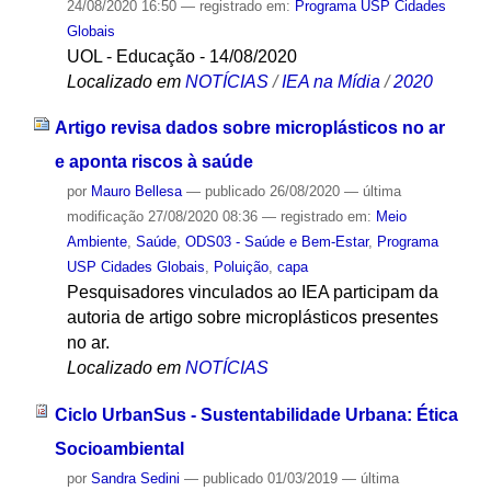
24/08/2020 16:50
— registrado em:
Programa USP Cidades
Globais
UOL - Educação - 14/08/2020
Localizado em
NOTÍCIAS
/
IEA na Mídia
/
2020
Artigo revisa dados sobre microplásticos no ar
e aponta riscos à saúde
por
Mauro Bellesa
—
publicado
26/08/2020
—
última
modificação
27/08/2020 08:36
— registrado em:
Meio
Ambiente
,
Saúde
,
ODS03 - Saúde e Bem-Estar
,
Programa
USP Cidades Globais
,
Poluição
,
capa
Pesquisadores vinculados ao IEA participam da
autoria de artigo sobre microplásticos presentes
no ar.
Localizado em
NOTÍCIAS
Ciclo UrbanSus - Sustentabilidade Urbana: Ética
Socioambiental
por
Sandra Sedini
—
publicado
01/03/2019
—
última