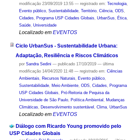
modificação
23/09/2019 13:55
— registrado em:
Tecnologia
,
Evento público
,
Sustentabilidade
,
Território
,
Ciência
,
ODS
,
Cidades
,
Programa USP Cidades Globais
,
UrbanSus
,
Ética
,
Saúde
,
Universidade
Localizado em
EVENTOS
Ciclo UrbanSus - Sustentabilidade Urbana:
Adaptação, Resiliência e Riscos Climáticos
por
Sandra Sedini
—
publicado
17/10/2019
—
última
modificação
14/04/2020 11:48
— registrado em:
Ciências
Ambientais
,
Recursos Naturais
,
Evento público
,
Sustentabilidade
,
Meio Ambiente
,
ODS
,
Cidades
,
Programa
USP Cidades Globais
,
Pró-Reitoria de Pequisa da
Universidade de São Paulo
,
Política Ambiental
,
Mudanças
Climáticas
,
Desenvolvimento sustentável
,
Clima
,
UrbanSus
Localizado em
EVENTOS
Diálogo com Ricardo Young promovido pelo
USP Cidades Globais