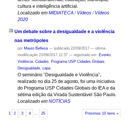
cultura e inteligência artificial.
Localizado em
MIDIATECA
/
Vídeos
/
Vídeos
2020
Um debate sobre a desigualdade e a violência
nas metrópoles
por
Mauro Bellesa
—
publicado
22/09/2017
—
última
modificação
22/09/2017 12:37
— registrado em:
Evento
,
Violência
,
Cidades
,
Programa USP Cidades Globais
,
Desigualdade
,
capa
O seminário "Desigualdade e Violência",
realizado no dia 25 de agosto, foi uma iniciativa
do Programa USP Cidades Globais do IEA e da
sétima edição da Virada Sustentável São Paulo.
Localizado em
NOTÍCIAS
1
2
3
4
…
25
Próximos 10 itens »