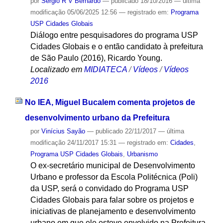
por
Sergio R V Bernardo
—
publicado
18/10/2016
—
última
modificação
05/06/2025 12:56
— registrado em:
Programa
USP Cidades Globais
Diálogo entre pesquisadores do programa USP
Cidades Globais e o então candidato à prefeitura
de São Paulo (2016), Ricardo Young.
Localizado em
MIDIATECA
/
Vídeos
/
Vídeos
2016
No IEA, Miguel Bucalem comenta projetos de
desenvolvimento urbano da Prefeitura
por
Vinícius Sayão
—
publicado
22/11/2017
—
última
modificação
24/11/2017 15:31
— registrado em:
Cidades
,
Programa USP Cidades Globais
,
Urbanismo
O ex-secretário municipal de Desenvolvimento
Urbano e professor da Escola Politécnica (Poli)
da USP, será o convidado do Programa USP
Cidades Globais para falar sobre os projetos e
iniciativas de planejamento e desenvolvimento
urbano em que ele esteve envolvido na Prefeitura