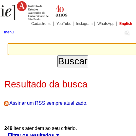
Ir
Ferramentas
Seções
para
Pessoais
o
conteúdo.
|
Cadastre-se
YouTube
Instagram
WhatsApp
English
Ir
para
menu
a
navegação
Resultado da busca
Assinar um RSS sempre atualizado.
249
itens atendem ao seu critério.
Filtrar os resultados