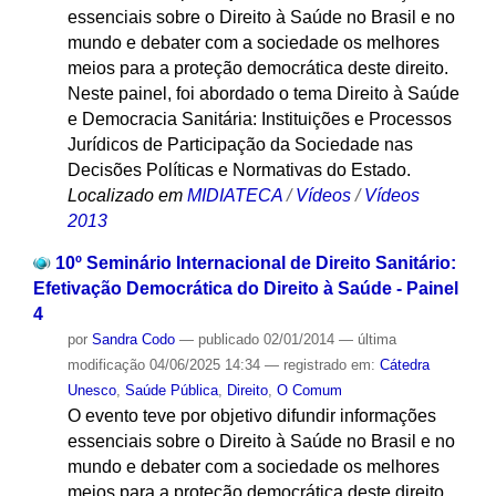
essenciais sobre o Direito à Saúde no Brasil e no
mundo e debater com a sociedade os melhores
meios para a proteção democrática deste direito.
Neste painel, foi abordado o tema Direito à Saúde
e Democracia Sanitária: Instituições e Processos
Jurídicos de Participação da Sociedade nas
Decisões Políticas e Normativas do Estado.
Localizado em
MIDIATECA
/
Vídeos
/
Vídeos
2013
10º Seminário Internacional de Direito Sanitário:
Efetivação Democrática do Direito à Saúde - Painel
4
por
Sandra Codo
—
publicado
02/01/2014
—
última
modificação
04/06/2025 14:34
— registrado em:
Cátedra
Unesco
,
Saúde Pública
,
Direito
,
O Comum
O evento teve por objetivo difundir informações
essenciais sobre o Direito à Saúde no Brasil e no
mundo e debater com a sociedade os melhores
meios para a proteção democrática deste direito.