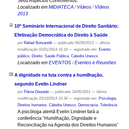
Seus Aspectos Controversos.
Localizado em
MIDIATECA
/
Vídeos
/
Vídeos
2013
10º Seminário Internacional de Direito Sanitário:
Efetivação Democrática do Direito à Saúde
por
Rafael Borsanelli
—
publicado
05/09/2013
—
última
modificação
02/01/2014 16:18
— registrado em:
Evento
público
,
Direito
,
Saúde Pública
,
Cátedra Unesco
Localizado em
EVENTOS
/
Eventos e Reuniões
A dignidade na luta contra a humilhação,
segundo Evelin Lindner
por
Flávia Dourado
—
publicado
24/05/2012
—
última
modificação
23/10/2014 10:34
— registrado em:
Psicologia
,
Direitos humanos
,
Cátedra Unesco
,
Democracia
,
Tolerância
A psicóloga alemã Evelin Lindner fará a
conferência "Humilhação, Dignidade e
Reconciliação na Agenda dos Direitos Humanos"