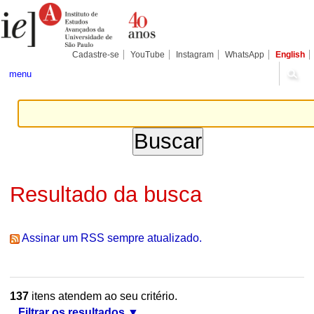
Ir
Ferramentas
Seções
para
Pessoais
o
conteúdo.
|
Cadastre-se
YouTube
Instagram
WhatsApp
English
Ir
para
menu
a
navegação
Resultado da busca
Assinar um RSS sempre atualizado.
137
itens atendem ao seu critério.
Filtrar os resultados